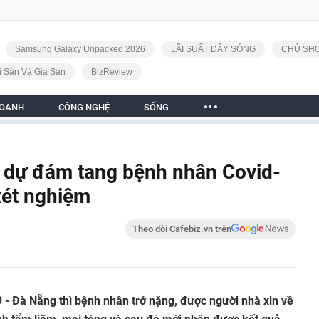
Samsung Galaxy Unpacked 2026
LÃI SUẤT DẬY SÓNG
CHỦ SHO
i Sản Và Gia Sản
BizReview
DOANH
CÔNG NGHỆ
SỐNG
 dự đám tang bệnh nhân Covid-
xét nghiệm
Theo dõi Cafebiz.vn trên
 - Đà Nẵng thì bệnh nhân trở nặng, được người nhà xin về