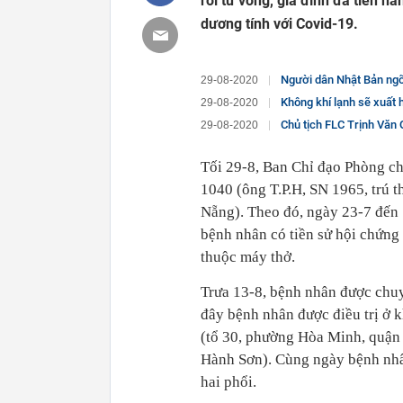
rồi tử vong, gia đình đã tiến 
dương tính với Covid-19.
Người dân Nhật Bản ngỡ
29-08-2020
Không khí lạnh sẽ xuất h
29-08-2020
Chủ tịch FLC Trịnh Văn Quyế
29-08-2020
Tối 29-8, Ban Chỉ đạo Phòng c
1040 (ông T.P.H, SN 1965, trú 
Nẵng). Theo đó, ngày 23-7 đến 
bệnh nhân có tiền sử hội chứng G
thuộc máy thở.
Trưa 13-8, bệnh nhân được chuyể
đây bệnh nhân được điều trị ở 
(tổ 30, phường Hòa Minh, quận 
Hành Sơn). Cùng ngày bệnh nhâ
hai phổi.