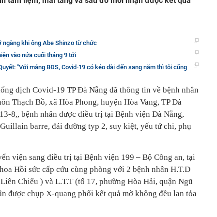
hành tẩm liệm, mai táng và sau đó mới nhận được kết quả
 ngàng khi ông Abe Shinzo từ chức
iện vào nửa cuối tháng 9 tới
t: "Với mảng BĐS, Covid-19 có kéo dài đến sang năm thì tôi cũng không lo ngại"
hống dịch Covid-19 TP Đà Nẵng đã thông tin về bệnh nhân
thôn Thạch Bồ, xã Hòa Phong, huyện Hòa Vang, TP Đà
13-8,, bệnh nhân được điều trị tại Bệnh viện Đà Nẵng,
uillain barre, đái đường typ 2, suy kiệt, yếu tứ chi, phụ
n viện sang điều trị tại Bệnh viện 199 – Bộ Công an, tại
khoa Hồi sức cấp cứu cùng phòng với 2 bệnh nhân H.T.D
Liên Chiểu ) và L.T.T (tổ 17, phường Hòa Hải, quận Ngũ
n được chụp X-quang phổi kết quả mờ không đều lan tỏa