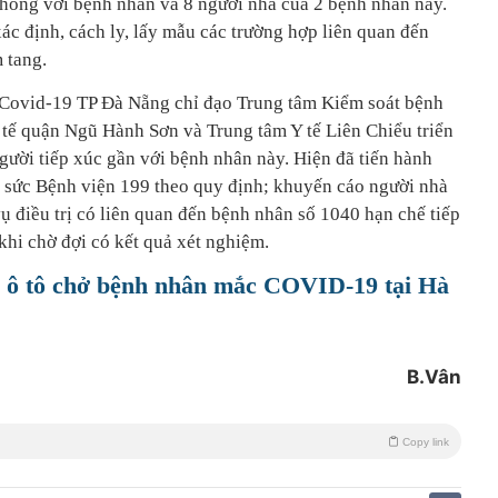
hòng với bệnh nhân và 8 người nhà của 2 bệnh nhân này.
 xác định, cách ly, lấy mẫu các trường hợp liên quan đến
 tang.
Covid-19 TP Đà Nẵng chỉ đạo Trung tâm Kiểm soát bệnh
Y tế quận Ngũ Hành Sơn và Trung tâm Y tế Liên Chiểu triển
gười tiếp xúc gần với bệnh nhân này. Hiện đã tiến hành
 sức Bệnh viện 199 theo quy định; khuyến cáo người nhà
ụ điều trị có liên quan đến bệnh nhân số 1040 hạn chế tiếp
 khi chờ đợi có kết quả xét nghiệm.
ái ô tô chở bệnh nhân mắc COVID-19 tại Hà
B.Vân
Copy link