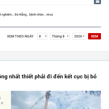
,
,
,
ét nghiệm
Đà Nẵng
bệnh nhân
virus
XEM THEO NGÀY
XEM
ông nhất thiết phải đi đến kết cục bị bỏ
ế
à ở