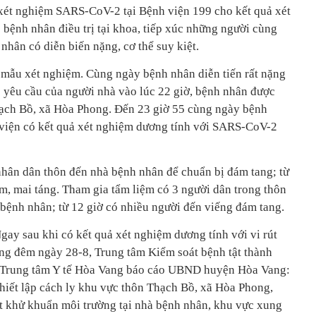
xét nghiệm SARS-CoV-2 tại Bệnh viện 199 cho kết quả xét
 bệnh nhân điều trị tại khoa, tiếp xúc những người cùng
hân có diễn biến nặng, cơ thể suy kiệt.
mẫu xét nghiệm. Cùng ngày bệnh nhân diễn tiến rất nặng
o yêu cầu của người nhà vào lúc 22 giờ, bệnh nhân được
Thạch Bồ, xã Hòa Phong. Đến 23 giờ 55 cùng ngày bệnh
 viện có kết quả xét nghiệm dương tính với SARS-CoV-2
 nhân dân thôn đến nhà bệnh nhân để chuẩn bị đám tang; từ
ệm, mai táng. Tham gia tẩm liệm có 3 người dân trong thôn
 bệnh nhân; từ 12 giờ có nhiều người đến viếng đám tang.
Ngay sau khi có kết quả xét nghiệm dương tính với vi rút
g đêm ngày 28-8, Trung tâm Kiểm soát bệnh tật thành
 Trung tâm Y tế Hòa Vang báo cáo UBND huyện Hòa Vang:
thiết lập cách ly khu vực thôn Thạch Bồ, xã Hòa Phong,
t khử khuẩn môi trường tại nhà bệnh nhân, khu vực xung