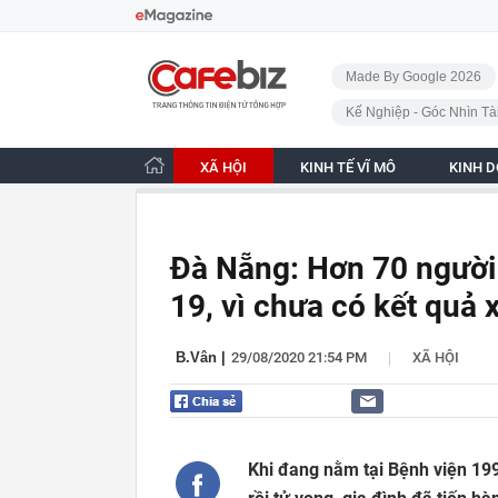
Bỏ qua điều hướng
CafeBiz - Trang chủ
Made By Google 2026
Kế Nghiệp - Góc Nhìn Tà
XÃ HỘI
KINH TẾ VĨ MÔ
KINH 
Đà Nẵng: Hơn 70 người
19, vì chưa có kết quả 
|
B.Vân
|
29/08/2020 21:54 PM
XÃ HỘI
Khi đang nằm tại Bệnh viện 199