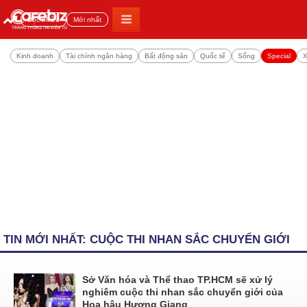
Đọc nhiều
Mới nhất
Kinh doanh
Tài chính ngân hàng
Bất động sản
Quốc tế
Sống
Special
X
TIN MỚI NHẤT: CUỘC THI NHAN SẮC CHUYỂN GIỚI
Sở Văn hóa và Thể thao TP.HCM sẽ xử lý
nghiêm cuộc thi nhan sắc chuyển giới của
Hoa hậu Hương Giang