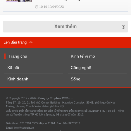
10:19 10/04/2023
Xem thêm
Lên đầu trang
Trang chủ
Kinh tế vĩ mô
Xã hội
Công nghệ
Kinh doanh
Sống
© Copyright 2012 - 2026 -
Công ty Cổ phần VCCorp.
Tầng 17, 19, 20, 21 Toà nhà Center Building - Hapulico Complex, Số 01, phố Nguyễn Huy
Tưởng, phường Thanh Xuân, thành phố Hà Nội
Giấy phép thiết lập trang thông tin điện tử tổng hợp trên internet số 3321/GP-TTĐT do Sở Thông
tin và Truyền thông TP Hà Nội cấp ngày 03 tháng 07 năm 2019.
Điện thoại: 024 7309 5555 Máy lẻ 41294. Fax: 024-39743413
Email: info@cafebiz.vn