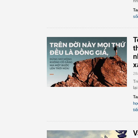
nh
Ta
số
T
t
n
x
28
Tr
lạ
Ta
họ
ti
V