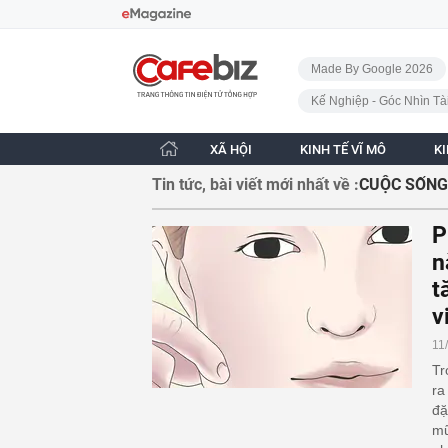
Bỏ qua điều hướng
CafeBiz - Trang chủ
Made By Google 2026
Kế Nghiệp - Góc Nhìn Tà
XÃ HỘI
KINH TẾ VĨ MÔ
K
Tin tức, bài viết mới nhất về :
CUỘC SỐNG
P
n
t
v
11
Tr
ra
đặ
mũ