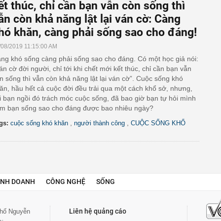
ết thúc, chỉ cần bạn vẫn còn sống thì
ẫn còn khả năng lật lại ván cờ: Càng
hó khăn, càng phải sống sao cho đáng!
/08/2019 11:15:00 AM
ng khó sống càng phải sống sao cho đáng. Có một học giả nói:
án cờ đời người, chỉ tới khi chết mới kết thúc, chỉ cần bạn vẫn
n sống thì vẫn còn khả năng lật lại ván cờ”. Cuộc sống khó
ăn, hầu hết cả cuộc đời đều trải qua một cách khổ sở, nhưng,
i bạn ngồi đó trách móc cuộc sống, đã bao giờ bạn tự hỏi mình
m bạn sống sao cho đáng được bao nhiêu ngày?
,
,
gs:
cuộc sống khó khăn
người thành công
CUỘC SỐNG KHỔ
INH DOANH
CÔNG NGHỆ
SỐNG
Liên hệ quảng cáo
 phố Nguyễn