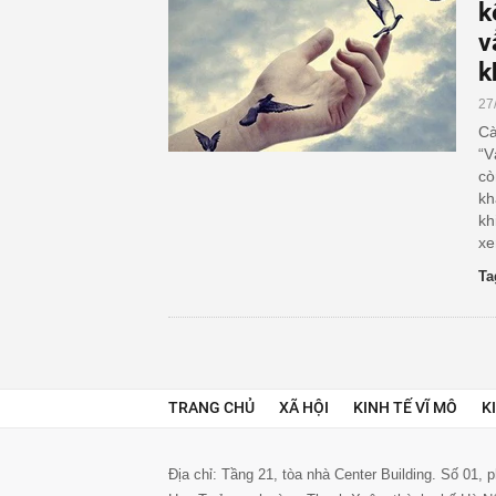
k
v
k
27
Cà
“V
cò
kh
kh
xe
Ta
TRANG CHỦ
XÃ HỘI
KINH TẾ VĨ MÔ
K
Địa chỉ: Tầng 21, tòa nhà Center Building. Số 01,