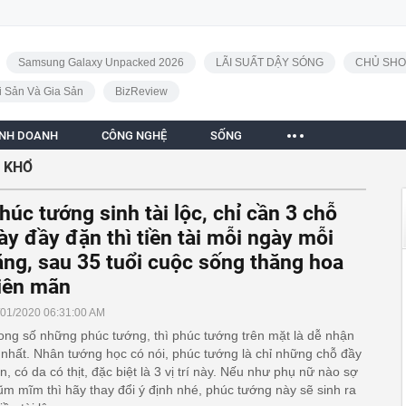
Samsung Galaxy Unpacked 2026
LÃI SUẤT DẬY SÓNG
CHỦ SHO
i Sản Và Gia Sản
BizReview
INH DOANH
CÔNG NGHỆ
SỐNG
 KHỔ
húc tướng sinh tài lộc, chỉ cần 3 chỗ
ày đầy đặn thì tiền tài mỗi ngày mỗi
ăng, sau 35 tuổi cuộc sống thăng hoa
iên mãn
/01/2020 06:31:00 AM
ong số những phúc tướng, thì phúc tướng trên mặt là dễ nhận
 nhất. Nhân tướng học có nói, phúc tướng là chỉ những chỗ đầy
n, có da có thịt, đặc biệt là 3 vị trí này. Nếu như phụ nữ nào sợ
m mĩm thì hãy thay đổi ý định nhé, phúc tướng này sẽ sinh ra