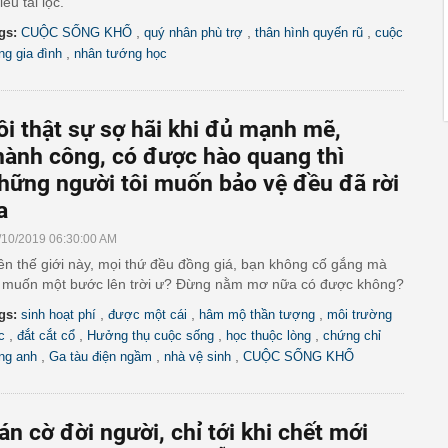
iều tài lộc.
,
,
,
gs:
CUỘC SỐNG KHỔ
quý nhân phù trợ
thân hình quyến rũ
cuộc
,
ng gia đình
nhân tướng học
ôi thật sự sợ hãi khi đủ mạnh mẽ,
hành công, có được hào quang thì
hững người tôi muốn bảo vệ đều đã rời
a
/10/2019 06:30:00 AM
ên thế giới này, mọi thứ đều đồng giá, bạn không cố gắng mà
i muốn một bước lên trời ư? Đừng nằm mơ nữa có được không?
,
,
,
gs:
sinh hoạt phí
được một cái
hâm mộ thần tượng
môi trường
,
,
,
,
c
đắt cắt cổ
Hưởng thụ cuộc sống
học thuộc lòng
chứng chỉ
,
,
,
ếng anh
Ga tàu điện ngầm
nhà vệ sinh
CUỘC SỐNG KHỔ
án cờ đời người, chỉ tới khi chết mới