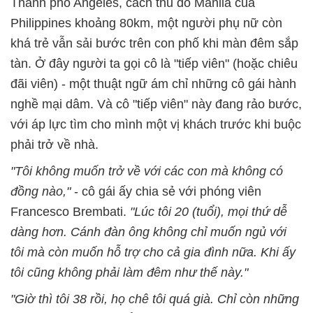
Thành phố Angeles, cách thủ đô Manila của
Philippines khoảng 80km, một người phụ nữ còn
khá trẻ vẫn sải bước trên con phố khi màn đêm sắp
tàn. Ở đây người ta gọi cô là "tiếp viên" (hoặc chiêu
đãi viên) - một thuật ngữ ám chỉ những cô gái hành
nghề mại dâm. Và cô "tiếp viên" này đang rảo bước,
với áp lực tìm cho mình một vị khách trước khi buộc
phải trở về nhà.
"Tôi không muốn trở về với các con mà không có
đồng nào,"
- cô gái ấy chia sẻ với phóng viên
Francesco Brembati.
"Lúc tôi 20 (tuổi), mọi thứ dễ
dàng hơn. Cánh đàn ông không chỉ muốn ngủ với
tôi mà còn muốn hỗ trợ cho cả gia đình nữa. Khi ấy
tôi cũng không phải làm đêm như thế này."
"Giờ thì tôi 38 rồi, họ chê tôi quá già. Chỉ còn những