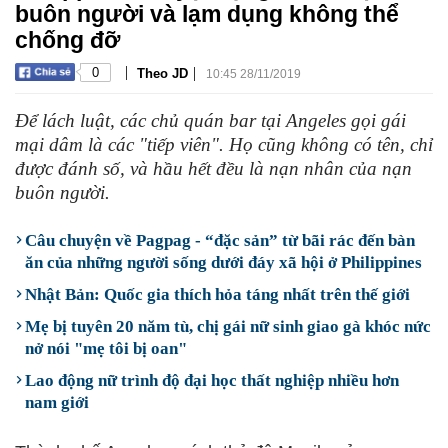
buôn người và lạm dụng không thể
chống đỡ
|
|
0
Theo JD
10:45 28/11/2019
Để lách luật, các chủ quán bar tại Angeles gọi gái
mại dâm là các "tiếp viên". Họ cũng không có tên, chỉ
được đánh số, và hầu hết đều là nạn nhân của nạn
buôn người.
Câu chuyện về Pagpag - “đặc sản” từ bãi rác đến bàn
ăn của những người sống dưới đáy xã hội ở Philippines
Nhật Bản: Quốc gia thích hỏa táng nhất trên thế giới
Mẹ bị tuyên 20 năm tù, chị gái nữ sinh giao gà khóc nức
nở nói "mẹ tôi bị oan"
Lao động nữ trình độ đại học thất nghiệp nhiều hơn
nam giới