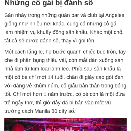
Những cô gái bị đánh số
Sàn nhảy trong những quán bar và club tại Angeles
giống như nhiều nơi khác, cũng có những cô gái
làm nhiệm vụ khuấy động sân khấu. Khác một chỗ,
tất cả sẽ được đánh số, thay vì gọi tên.
Một cách lặng lẽ, họ bước quanh chiếc bục tròn, tay
che đi phần bụng thiếu vải, còn mắt dán xuống sàn
nhà làm từ kim loại lạnh lẽo. Phía sau sân khấu là
một cô bé chỉ mới 14 tuổi, chân đi giày cao gót đen
với dáng vẻ khúm núm, cố giấu bản thân trong bóng
tối. Chỉ mới hơn 1 năm trước, cô bé còn là một đứa
trẻ ngây thơ, thì giờ đây đã bị bán vào một vũ
trường cách Manila 80 cây số.