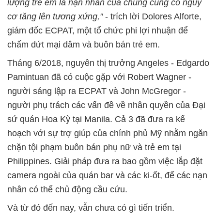
lượng trẻ em là nạn nhân của chúng cũng có nguy
cơ tăng lên tương xứng,"
- trích lời Dolores Alforte,
giám đốc ECPAT, một tổ chức phi lợi nhuận để
chấm dứt mại dâm và buôn bán trẻ em.
Tháng 6/2018, nguyên thị trưởng Angeles - Edgardo
Pamintuan đã có cuộc gặp với Robert Wagner -
người sáng lập ra ECPAT và John McGregor -
người phụ trách các vấn đề về nhân quyền của Đại
sứ quán Hoa Kỳ tại Manila. Cả 3 đã đưa ra kế
hoạch với sự trợ giúp của chính phủ Mỹ nhằm ngăn
chặn tội phạm buôn bán phụ nữ và trẻ em tại
Philippines. Giải pháp đưa ra bao gồm việc lắp đặt
camera ngoài của quán bar và các ki-ốt, để các nạn
nhân có thể chủ động cầu cứu.
Và từ đó đến nay, vẫn chưa có gì tiến triển.