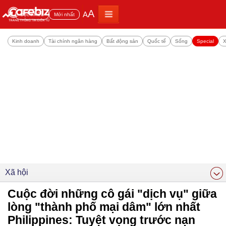
A
A
Đọc nhiều
Mới nhất
Kinh doanh
Tài chính ngân hàng
Bất động sản
Quốc tế
Sống
Special
X
Xã hội
Cuộc đời những cô gái "dịch vụ" giữa
lòng "thành phố mại dâm" lớn nhất
Philippines: Tuyệt vọng trước nạn