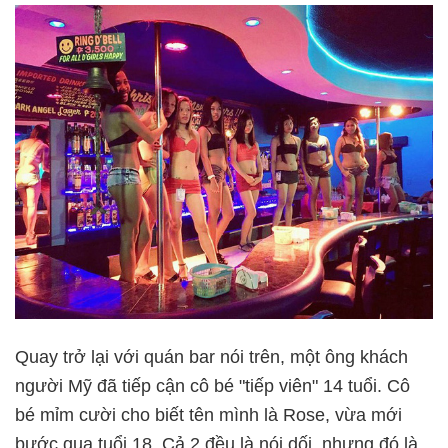
Quay trở lại với quán bar nói trên, một ông khách
người Mỹ đã tiếp cận cô bé "tiếp viên" 14 tuổi. Cô
bé mỉm cười cho biết tên mình là Rose, vừa mới
bước qua tuổi 18. Cả 2 đều là nói dối, nhưng đó là