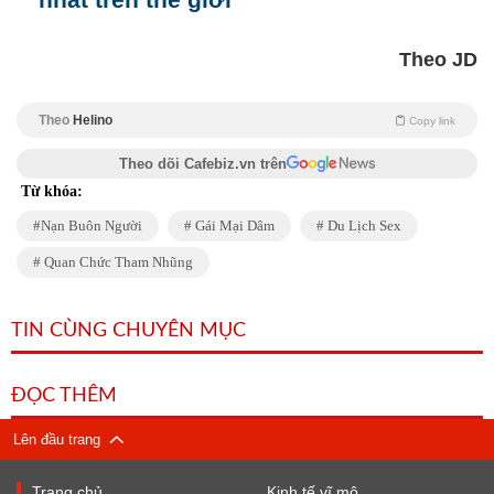
Theo JD
Theo
Helino
Copy link
Theo dõi Cafebiz.vn trên
Từ khóa:
Nạn Buôn Người
Gái Mại Dâm
Du Lịch Sex
Quan Chức Tham Nhũng
TIN CÙNG CHUYÊN MỤC
ĐỌC THÊM
Lên đầu trang
Trang chủ
Kinh tế vĩ mô