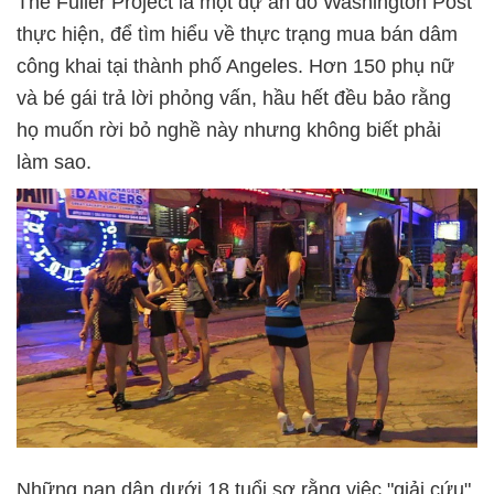
The Fuller Project là một dự án do Washington Post
thực hiện, để tìm hiểu về thực trạng mua bán dâm
công khai tại thành phố Angeles. Hơn 150 phụ nữ
và bé gái trả lời phỏng vấn, hầu hết đều bảo rằng
họ muốn rời bỏ nghề này nhưng không biết phải
làm sao.
Những nạn dân dưới 18 tuổi sợ rằng việc "giải cứu"