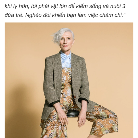
khi ly hôn, tôi phải vật lộn để kiếm sống và nuôi 3
đứa trẻ. Nghèo đói khiến bạn làm việc chăm chỉ."