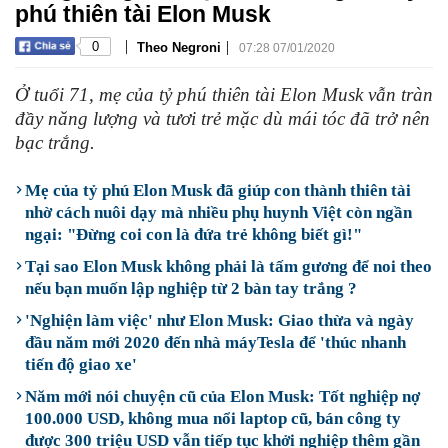
phú thiên tài Elon Musk
|
|
0
Theo Negroni
07:28 07/01/2020
Ở tuổi 71, mẹ của tỷ phú thiên tài Elon Musk vẫn tràn
đầy năng lượng và tươi trẻ mặc dù mái tóc đã trở nên
bạc trắng.
Mẹ của tỷ phú Elon Musk đã giúp con thành thiên tài
nhờ cách nuôi dạy mà nhiều phụ huynh Việt còn ngần
ngại: "Đừng coi con là đứa trẻ không biết gì!"
Tại sao Elon Musk không phải là tấm gương để noi theo
nếu bạn muốn lập nghiệp từ 2 bàn tay trắng ?
'Nghiện làm việc' như Elon Musk: Giao thừa và ngày
đầu năm mới 2020 đến nhà máyTesla để 'thúc nhanh
tiến độ giao xe'
Năm mới nói chuyện cũ của Elon Musk: Tốt nghiệp nợ
100.000 USD, không mua nổi laptop cũ, bán công ty
được 300 triệu USD vẫn tiếp tục khởi nghiệp thêm gần