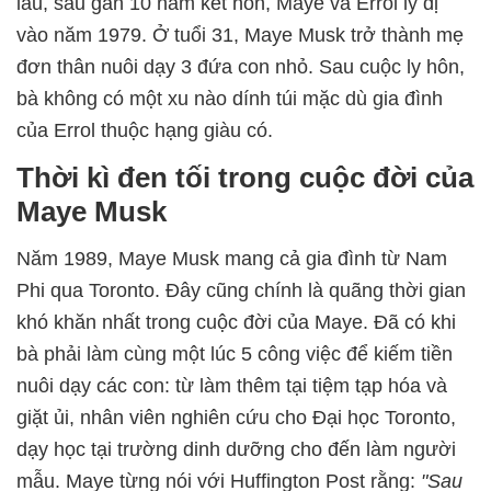
lâu, sau gần 10 năm kết hôn, Maye và Errol ly dị
vào năm 1979. Ở tuổi 31, Maye Musk trở thành mẹ
đơn thân nuôi dạy 3 đứa con nhỏ. Sau cuộc ly hôn,
bà không có một xu nào dính túi mặc dù gia đình
của Errol thuộc hạng giàu có.
Thời kì đen tối trong cuộc đời của
Maye Musk
Năm 1989, Maye Musk mang cả gia đình từ Nam
Phi qua Toronto. Đây cũng chính là quãng thời gian
khó khăn nhất trong cuộc đời của Maye. Đã có khi
bà phải làm cùng một lúc 5 công việc để kiếm tiền
nuôi dạy các con: từ làm thêm tại tiệm tạp hóa và
giặt ủi, nhân viên nghiên cứu cho Đại học Toronto,
dạy học tại trường dinh dưỡng cho đến làm người
mẫu. Maye từng nói với Huffington Post rằng:
"Sau