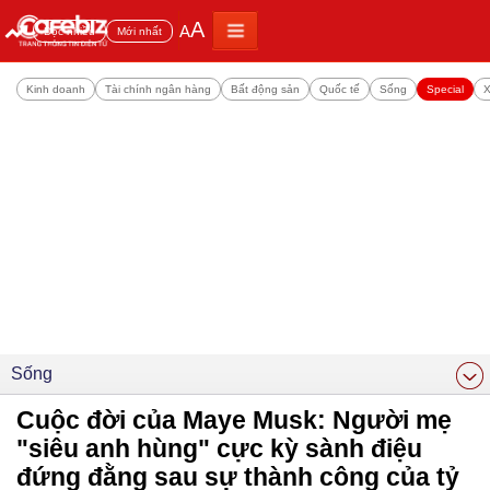
A
A
Đọc nhiều
Mới nhất
Kinh doanh
Tài chính ngân hàng
Bất động sản
Quốc tế
Sống
Special
X
Sống
Cuộc đời của Maye Musk: Người mẹ
"siêu anh hùng" cực kỳ sành điệu
đứng đằng sau sự thành công của tỷ