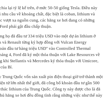
hia lại tỷ lệ kể trên, ở mức 50-50 giống Tesla. Điều này
i nhu cầu về khoáng chất, đặc biệt là coban, lithium và
tục vượt xa nguồn cung, các hãng xe hơi đang có những
 Ford phải gật đầu chấp thuận.
g họ đã đầu tư 334 triệu USD vào một dự án lithium ở
is và Renault từng ký hợp đồng với Vulcan Energy
hoản đầu tư hàng triệu USD" vào Controlled Thermal
tháng 4, Ford đã ký một thỏa thuận với Lake Resources về
g khi Stellantis và Mercedes ký thỏa thuận với Umicore,
 của Bỉ.
y Trung Quốc vốn sản xuất pin điện thoại giờ trở thành một
iện tử lớn nhất thế giới, đã công bố khoản đầu tư gần 500
 thác lithium của Trung Quốc. Công ty này được cho là đã
hủ hãng xe hơi đều đồng tình rằng những việc như thế này