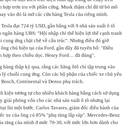
h hợp trơn tru với phần cứng. Musk thậm chí đã từ bỏ mô
thay vào đó là mở các cửa hàng Tesla của riêng mình.
ủa Tesla đạt 724 tỷ USD, gần bằng với 9 nhà sản xuất ô tô
eo ngân hàng UBS: "Hội nhập chỉ thể hiện lợi thế cạnh tranh
 cung ứng chặt chẽ về cấu trúc". Nhưng điều đó giờ
ông chủ hiện tại của Ford, gần đây đã tuyên bố: "Điều
ích hợp theo chiều dọc. Henry Ford… đã đúng".
 hàng thập kỷ qua, rằng các hãng ôtô chỉ tập trung vào
uản lý chuỗi cung ứng. Còn các bộ phận của chiếc xe chủ yếu
 Bosch, Continental và Denso phụ trách.
nh kiện tương tự cho nhiều khách hàng bằng cách sử dụng
y giải phóng vốn cho các nhà sản xuất ô tô nhưng lại
hụt lùi một bước. Carlos Tavares, giám đốc điều hành của
hiếc xe của ông có 85% "phụ tùng lắp ráp". Mercedes-Benz
 gia tăng của mình ở mức 70-30, với mức lớn hơn dành cho