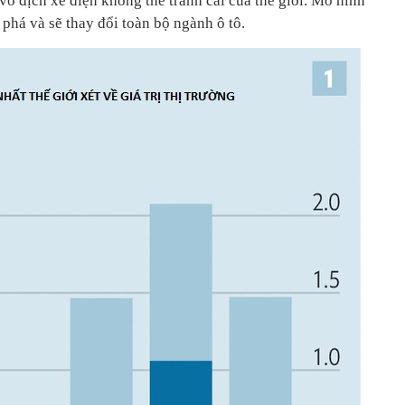
vô địch xe điện không thể tranh cãi của thế giới. Mô hình
 phá và sẽ thay đổi toàn bộ ngành ô tô.