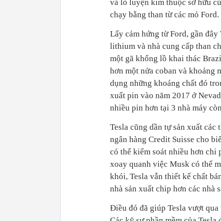
và lò luyện kim thuộc sở hữu c
chạy bằng than từ các mỏ Ford.
Lấy cảm hứng từ Ford, gần đây T
lithium và nhà cung cấp than ch
một gã khổng lồ khai thác Brazi
hơn một nửa coban và khoảng một
dụng những khoáng chất đó trong
xuất pin vào năm 2017 ở Nevada
nhiều pin hơn tại 3 nhà máy còn 
Tesla cũng dần tự sản xuất các
ngân hàng Credit Suisse cho biết
có thể kiểm soát nhiều hơn chi
xoay quanh việc Musk có thể m
khói, Tesla vẫn thiết kế chất bá
nhà sản xuất chip hơn các nhà s
Điều đó đã giúp Tesla vượt qua t
Các kỹ sư phần mềm của Tesla đã 