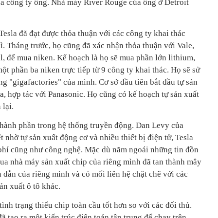
ủa công ty ông. Nhà máy River Rouge của ông ở Detroit
esla đã đạt được thỏa thuận với các công ty khai thác
ì. Tháng trước, họ cũng đã xác nhận thỏa thuận với Vale,
l, để mua niken. Kế hoạch là họ sẽ mua phần lớn lithium,
 phần ba niken trực tiếp từ 9 công ty khai thác. Họ sẽ sử
 "gigafactories" của mình. Cơ sở đầu tiên bắt đầu tự sản
, hợp tác với Panasonic. Họ cũng có kế hoạch tự sản xuất
lại.
 thành phần trong hệ thống truyền động. Dan Levy của
 nhờ tự sản xuất động cơ và nhiều thiết bị điện tử, Tesla
 phí cũng như công nghệ. Mặc dù năm ngoái những tin đồn
ua nhà máy sản xuất chip của riêng mình đã tan thành mây
n dẫn của riêng mình và có mối liên hệ chặt chẽ với các
ản xuất ô tô khác.
ình trạng thiếu chip toàn cầu tốt hơn so với các đối thủ.
tạo ra một kiến ​​trúc điện toán tập trung để chạy trên