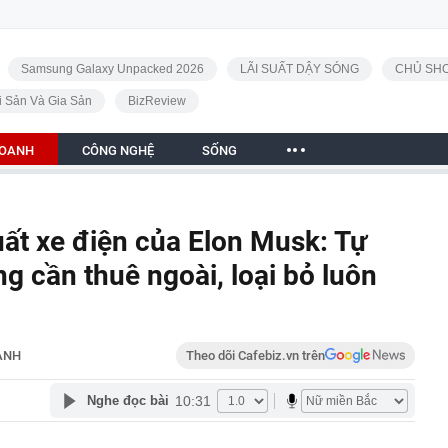
Samsung Galaxy Unpacked 2026
LÃI SUẤT DẬY SÓNG
CHỦ SHO
i Sản Và Gia Sản
BizReview
DOANH
CÔNG NGHỆ
SỐNG
ất xe điện của Elon Musk: Tự
ng cần thuê ngoài, loại bỏ luôn
ANH
Theo dõi Cafebiz.vn trên
10:31
Nghe đọc bài