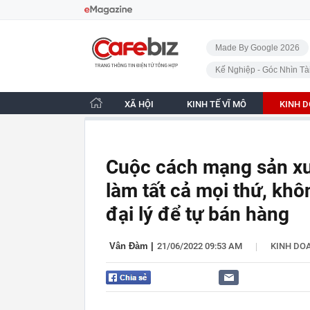
Bỏ qua điều hướng
CafeBiz - Trang chủ
Made By Google 2026
Kế Nghiệp - Góc Nhìn Tà
XÃ HỘI
KINH TẾ VĨ MÔ
KINH 
Cuộc cách mạng sản xu
làm tất cả mọi thứ, khô
đại lý để tự bán hàng
|
Vân Đàm
|
21/06/2022 09:53 AM
KINH DO