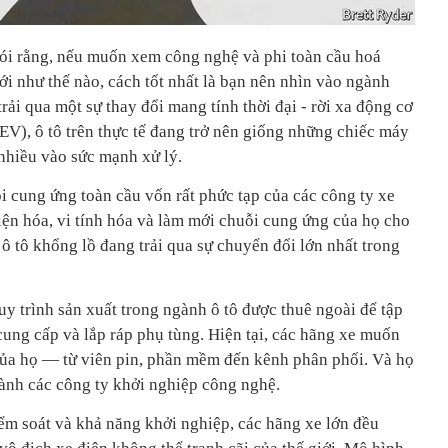
ói rằng, nếu muốn xem công nghệ và phi toàn cầu hoá
iới như thế nào, cách tốt nhất là bạn nên nhìn vào ngành
rải qua một sự thay đổi mang tính thời đại - rời xa động cơ
(EV), ô tô trên thực tế đang trở nên giống những chiếc máy
 nhiều vào sức mạnh xử lý.
i cung ứng toàn cầu vốn rất phức tạp của các công ty xe
điện hóa, vi tính hóa và làm mới chuỗi cung ứng của họ cho
ô tô khổng lồ đang trải qua sự chuyển đổi lớn nhất trong
uy trình sản xuất trong ngành ô tô được thuê ngoài để tập
 cung cấp và lắp ráp phụ tùng. Hiện tại, các hãng xe muốn
ị của họ — từ viên pin, phần mềm đến kênh phân phối. Và họ
ành các công ty khởi nghiệp công nghệ.
iểm soát và khả năng khởi nghiệp, các hãng xe lớn đều