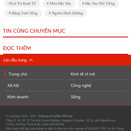
Giá Trị Kinh Tế
Món Đặc Sản
Đặc Sản Nổi Tiếng
Hàng Tươi Sống
Nguồn Dinh Dưỡng
TIN CÙNG CHUYÊN MỤC
ĐỌC THÊM
Lên đầu trang
Trang chủ
Kinh tế vĩ mô
Xã hội
Công nghệ
Kinh doanh
Sống
© Copyright 2012 - 2026 -
Công ty Cổ phần VCCorp.
Tầng 17, 19, 20, 21 Toà nhà Center Building - Hapulico Complex, Số 01, phố Nguyễn Huy
Tưởng, phường Thanh Xuân, thành phố Hà Nội
Giấy phép thiết lập trang thông tin điện tử tổng hợp trên internet số 3321/GP-TTĐT do Sở Thông