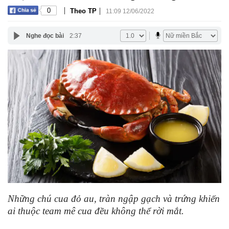
|
|
0
Theo TP
11:09 12/06/2022
Nghe đọc bài
2:37
Những chú cua đỏ au, tràn ngập gạch và trứng khiến
ai thuộc team mê cua đều không thể rời mắt.