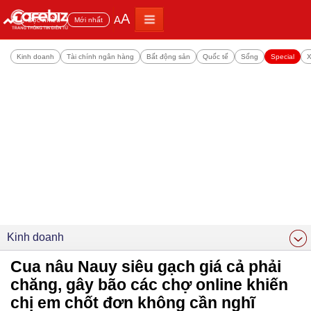
A
A
Đọc nhiều
Mới nhất
Kinh doanh
Tài chính ngân hàng
Bất động sản
Quốc tế
Sống
Special
X
Kinh doanh
Cua nâu Nauy siêu gạch giá cả phải
chăng, gây bão các chợ online khiến
chị em chốt đơn không cần nghĩ