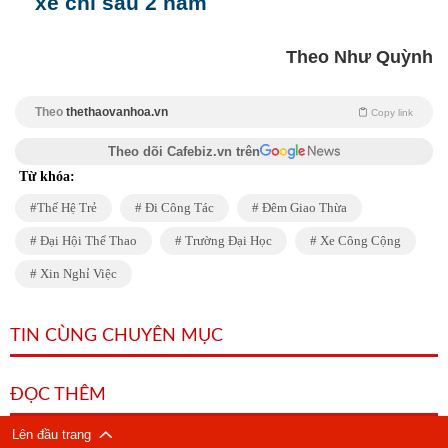
xe chỉ sau 2 năm
Theo Như Quỳnh
Theo
thethaovanhoa.vn
Copy link
Theo dõi Cafebiz.vn trên
Từ khóa:
Thế Hệ Trẻ
Đi Công Tác
Đêm Giao Thừa
Đại Hội Thể Thao
Trường Đại Học
Xe Công Cộng
Xin Nghỉ Việc
TIN CÙNG CHUYÊN MỤC
ĐỌC THÊM
Lên đầu trang