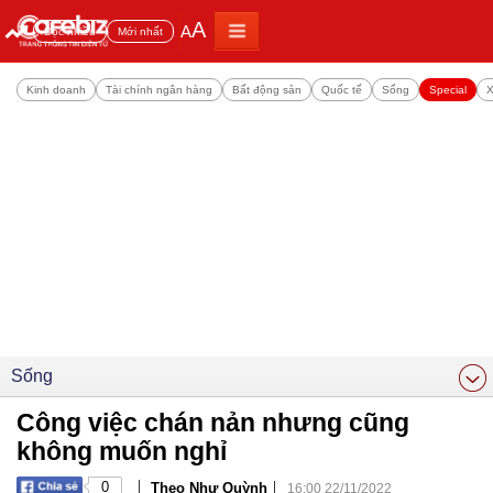
A
A
Đọc nhiều
Mới nhất
Kinh doanh
Tài chính ngân hàng
Bất động sản
Quốc tế
Sống
Special
X
Sống
Công việc chán nản nhưng cũng
không muốn nghỉ
|
|
0
Theo Như Quỳnh
16:00 22/11/2022