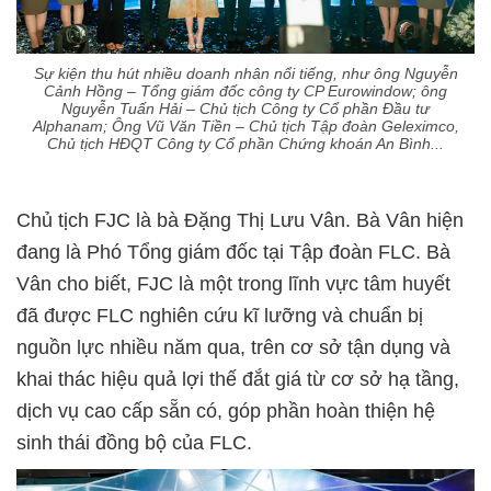
Sự kiện thu hút nhiều doanh nhân nổi tiếng, như ông Nguyễn
Cảnh Hồng – Tổng giám đốc công ty CP Eurowindow; ông
Nguyễn Tuấn Hải – Chủ tịch Công ty Cổ phần Đầu tư
Alphanam; Ông Vũ Văn Tiền – Chủ tịch Tập đoàn Geleximco,
Chủ tịch HĐQT Công ty Cổ phần Chứng khoán An Bình...
Chủ tịch FJC là bà Đặng Thị Lưu Vân. Bà Vân hiện
đang là Phó Tổng giám đốc tại Tập đoàn FLC. Bà
Vân cho biết, FJC là một trong lĩnh vực tâm huyết
đã được FLC nghiên cứu kĩ lưỡng và chuẩn bị
nguồn lực nhiều năm qua, trên cơ sở tận dụng và
khai thác hiệu quả lợi thế đắt giá từ cơ sở hạ tầng,
dịch vụ cao cấp sẵn có, góp phần hoàn thiện hệ
sinh thái đồng bộ của FLC.