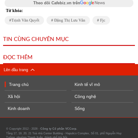
Theo dõi Cafebiz.vn trên
Từ khóa:
Trịnh Văn Quyết
Đặng Thị Lưu Vân
Fjc
TIN CÙNG CHUYÊN MỤC
ĐỌC THÊM
Lên đầu trang
Trang chủ
Kinh tế vĩ mô
Xã hội
Công nghệ
Kinh doanh
Sống
© Copyright 2012 - 2026 -
Công ty Cổ phần VCCorp.
Tầng 17, 19, 20, 21 Toà nhà Center Building - Hapulico Complex, Số 01, phố Nguyễn Huy
Tưởng, phường Thanh Xuân, thành phố Hà Nội