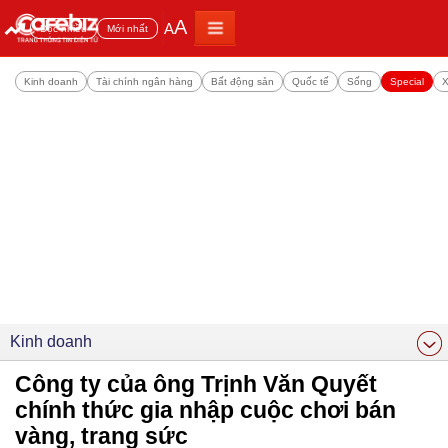
A
A
Đọc nhiều
Mới nhất
Kinh doanh
Tài chính ngân hàng
Bất động sản
Quốc tế
Sống
Special
X
Kinh doanh
Công ty của ông Trịnh Văn Quyết
chính thức gia nhập cuộc chơi bán
vàng, trang sức