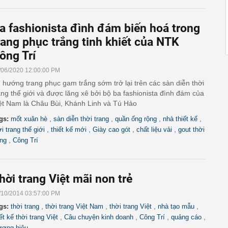
a fashionista đình đám biến hoá trong
rang phục trắng tinh khiết của NTK
ông Trí
/06/2020 12:00:00 PM
 hướng trang phục gam trắng sớm trở lại trên các sàn diễn thời
ang thế giới và được lăng xê bởi bộ ba fashionista đình đám của
ệt Nam là Châu Bùi, Khánh Linh và Tú Hảo
,
,
,
,
gs:
mốt xuân hè
sàn diễn thời trang
quần ống rộng
nhà thiết kế
,
,
,
,
ời trang thế giới
thiết kế mới
Giày cao gót
chất liệu vải
gout thời
,
ang
Công Trí
hời trang Việt mãi non trẻ
/10/2014 03:57:00 PM
,
,
,
,
gs:
thời trang
thời trang Việt Nam
thời trang Việt
nhà tạo mẫu
,
,
,
,
iết kế thời trang Việt
Câu chuyện kinh doanh
Công Trí
quảng cáo
ương hiệu