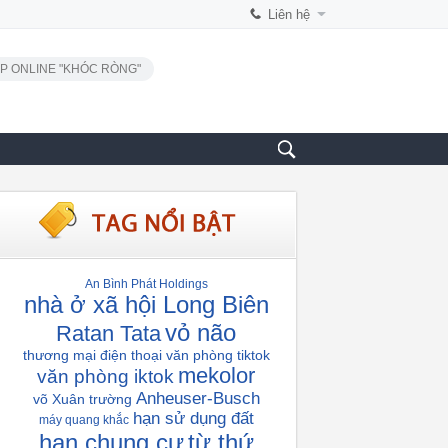
Liên hệ
P ONLINE "KHÓC RÒNG"
An Bình Phát Holdings
nhà ở xã hội Long Biên
vỏ não
Ratan Tata
thương mại điện thoại
văn phòng tiktok
mekolor
văn phòng iktok
Anheuser-Busch
võ Xuân trường
hạn sử dụng đất
máy quang khắc
hạn chung cư
từ thứ