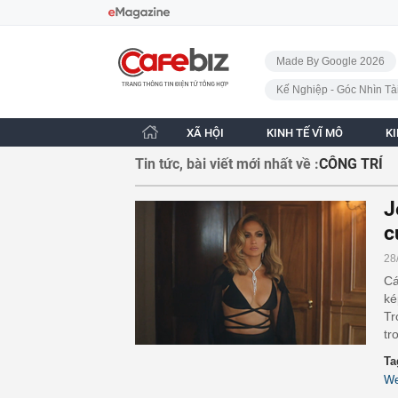
Bỏ qua điều hướng
CafeBiz - Trang chủ
Made By Google 2026
Kế Nghiệp - Góc Nhìn Tà
XÃ HỘI
KINH TẾ VĨ MÔ
K
Tin tức, bài viết mới nhất về :
CÔNG TRÍ
J
c
28
Cá
ké
Tr
tr
Ta
W