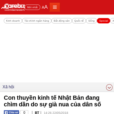
A
A
Đọc nhiều
Mới nhất
Kinh doanh
Tài chính ngân hàng
Bất động sản
Quốc tế
Sống
Special
X
Xã hội
Con thuyền kinh tế Nhật Bản đang
chìm dần do sự già nua của dân số
|
|
0
BT
14:26 22/05/2018