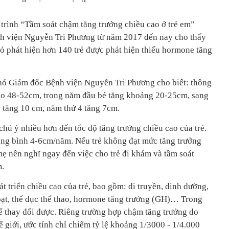
 trình “Tầm soát chậm tăng trưởng chiều cao ở trẻ em”
nh viện Nguyễn Tri Phương từ năm 2017 đến nay cho thấy
đó phát hiện hơn 140 trẻ được phát hiện thiếu hormone tăng
hó Giám đốc Bệnh viện Nguyễn Tri Phương cho biết: thông
cao 48-52cm, trong năm đầu bé tăng khoảng 20-25cm, sang
 tăng 10 cm, năm thứ 4 tăng 7cm.
 chú ý nhiều hơn đến tốc độ tăng trưởng chiều cao của trẻ.
trung bình 4-6cm/năm. Nếu trẻ không đạt mức tăng trưởng
mẹ nên nghĩ ngay đến việc cho trẻ đi khám và tầm soát
m.
át triển chiều cao của trẻ, bao gồm: di truyền, dinh dưỡng,
oạt, thể dục thể thao, hormone tăng trưởng (GH)… Trong
hể thay đổi được. Riêng trường hợp chậm tăng trưởng do
ế giới, ước tính chỉ chiếm tỷ lệ khoảng 1/3000 - 1/4.000