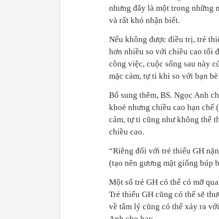
nhưng đây là một trong những 
và rất khó nhận biết.
Nếu không được điều trị, trẻ th
hơn nhiều so với chiều cao tối 
công việc, cuộc sống sau này củ
mặc cảm, tự ti khi so với bạn 
Bổ sung thêm, BS. Ngọc Anh cho
khoẻ nhưng chiều cao hạn chế (t
cảm, tự ti cũng như không thể 
chiều cao.
“Riêng đối với trẻ thiếu GH nặ
(tạo nên gương mặt giống búp bê
Một số trẻ GH có thể có mỡ qua
Trẻ thiếu GH cũng có thể sẽ thư
về tâm lý cũng có thể xảy ra vớ
Anh cho hay.