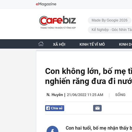
Bỏ qua điều hướng
CafeBiz - Trang chủ
Made By Google 2026
Kế Nghiệp - Góc Nhìn Tà
XÃ HỘI
KINH TẾ VĨ MÔ
KINH 
Con không lớn, bố mẹ tì
nghiến răng đưa đi nướ
|
N. Huyền
|
21/06/2022 11:25 AM
SỐNG
Con hai tuổi, bố mẹ nhận thấy b