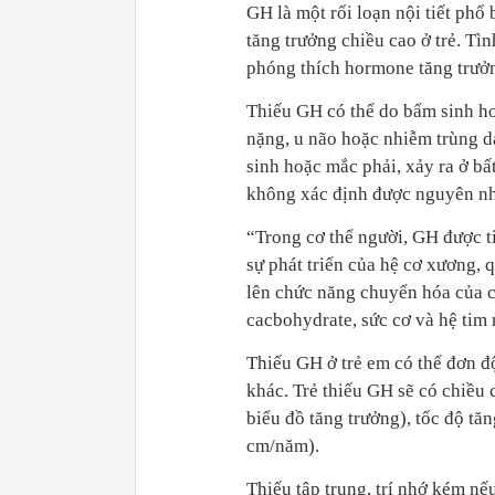
GH là một rối loạn nội tiết ph
tăng trưởng chiều cao ở trẻ. Tìn
phóng thích hormone tăng trưở
Thiếu GH có thể do bẩm sinh ho
nặng, u não hoặc nhiễm trùng
sinh hoặc mắc phải, xảy ra ở bấ
không xác định được nguyên n
“Trong cơ thể người, GH được ti
sự phát triển của hệ cơ xương, 
lên chức năng chuyển hóa của c
cacbohydrate, sức cơ và hệ tim
Thiếu GH ở trẻ em có thể đơn đ
khác. Trẻ thiếu GH sẽ có chiều 
biểu đồ tăng trưởng), tốc độ tă
cm/năm).
Thiếu tập trung, trí nhớ kém nế