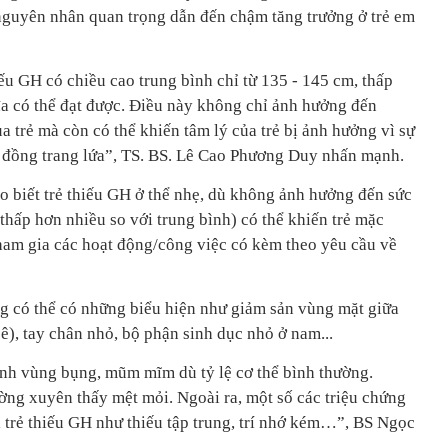
nguyên nhân quan trọng dẫn đến chậm tăng trưởng ở trẻ em
iếu GH có chiều cao trung bình chỉ từ 135 - 145 cm, thấp
đa có thể đạt được. Điều này không chỉ ảnh hưởng đến
a trẻ mà còn có thể khiến tâm lý của trẻ bị ảnh hưởng vì sự
bè đồng trang lứa”, TS. BS. Lê Cao Phương Duy nhấn mạnh.
 biết trẻ thiếu GH ở thể nhẹ, dù không ảnh hưởng đến sức
hấp hơn nhiều so với trung bình) có thể khiến trẻ mặc
tham gia các hoạt động/công việc có kèm theo yêu cầu về
ng có thể có những biểu hiện như giảm sản vùng mặt giữa
), tay chân nhỏ, bộ phận sinh dục nhỏ ở nam...
nh vùng bụng, mũm mĩm dù tỷ lệ cơ thể bình thường.
ờng xuyên thấy mệt mỏi. Ngoài ra, một số các triệu chứng
i trẻ thiếu GH như thiếu tập trung, trí nhớ kém…”, BS Ngọc