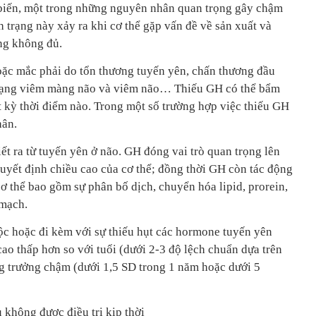
ổ biến, một trong những nguyên nhân quan trọng gây chậm
h trạng này xảy ra khi cơ thể gặp vấn đề về sản xuất và
ng không đủ.
ặc mắc phải do tổn thương tuyến yên, chấn thương đầu
 dạng viêm màng não và viêm não… Thiếu GH có thể bẩm
t kỳ thời điểm nào. Trong một số trường hợp việc thiếu GH
hân.
ết ra từ tuyến yên ở não. GH đóng vai trò quan trọng lên
quyết định chiều cao của cơ thể; đồng thời GH còn tác động
ơ thể bao gồm sự phân bố dịch, chuyển hóa lipid, prorein,
 mạch.
ộc hoặc đi kèm với sự thiếu hụt các hormone tuyến yên
cao thấp hơn so với tuổi (dưới 2-3 độ lệch chuẩn dựa trên
ng trưởng chậm (dưới 1,5 SD trong 1 năm hoặc dưới 5
u không được điều trị kịp thời