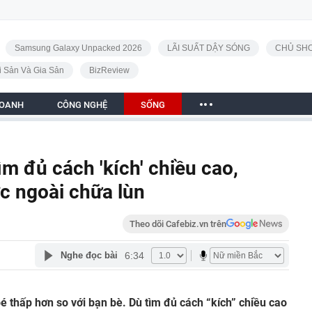
Samsung Galaxy Unpacked 2026
LÃI SUẤT DẬY SÓNG
CHỦ SHO
i Sản Và Gia Sản
BizReview
DOANH
CÔNG NGHỆ
SỐNG
m đủ cách 'kích' chiều cao,
c ngoài chữa lùn
Theo dõi Cafebiz.vn trên
6:34
Nghe đọc bài
é thấp hơn so với bạn bè. Dù tìm đủ cách “kích” chiều cao