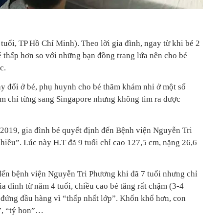
 tuổi, TP Hồ Chí Minh). Theo lời gia đình, ngay từ khi bé 2
é thấp hơn so với những bạn đồng trang lứa nên cho bé
c.
ay đổi ở bé, phụ huynh cho bé thăm khám nhi ở một số
hậm chí từng sang Singapore nhưng không tìm ra được
2019, gia đình bé quyết định đến Bệnh viện Nguyễn Tri
iều”. Lúc này H.T đã 9 tuổi chỉ cao 127,5 cm, nặng 26,6
 đến bệnh viện Nguyễn Tri Phương khi đã 7 tuổi nhưng chỉ
a đình từ năm 4 tuổi, chiều cao bé tăng rất chậm (3-4
đứng đầu hàng vì “thấp nhất lớp”. Khốn khổ hơn, con
n”, “tý hon”…