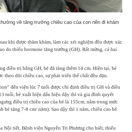
 thường về tăng trưởng chiều cao của con nên đi khám
 sau khi được thăm khám, làm các xét nghiệm đều được xác
cao do thiếu hormone tăng trưởng (GH). Rất mừng, cả hai
g điều trị bằng GH, bé đã tăng thêm 14 cm. Hiện tại, bé
ợc theo dõi chiều cao, sự phát triển thể chất đều đặn.
hon” đến viện lúc 7 tuổi được chỉ định điều trị GH và điều
 13 tuổi, bé xuất hiện dấu hiệu dậy thì và gia đình quyết
 ngưng điều trị chiều cao của bé là 155cm, nằm trong mức
ình bé tăng 7-8 cm/ năm). Sau dậy thì 1 năm, chiều cao bé
a Nội tiết, Bệnh viện Nguyễn Tri Phương cho biết, thiếu