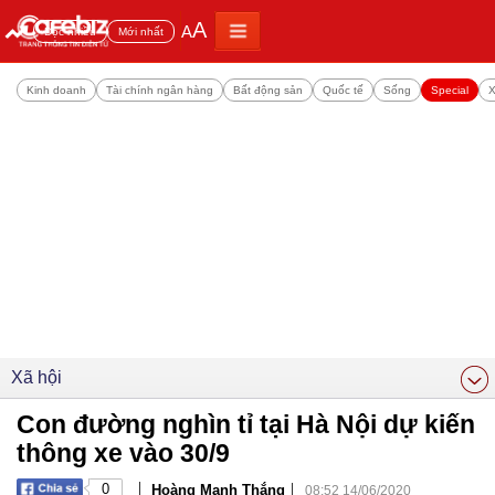
A
A
Đọc nhiều
Mới nhất
Kinh doanh
Tài chính ngân hàng
Bất động sản
Quốc tế
Sống
Special
X
Xã hội
Con đường nghìn tỉ tại Hà Nội dự kiến
thông xe vào 30/9
|
|
0
Hoàng Mạnh Thắng
08:52 14/06/2020