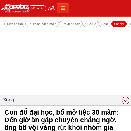
A
A
Đọc nhiều
Mới nhất
Kinh doanh
Tài chính ngân hàng
Bất động sản
Quốc tế
Sống
Special
X
Sống
Con đỗ đại học, bố mở tiệc 30 mâm:
Đến giờ ăn gặp chuyện chẳng ngờ,
ông bố vội vàng rút khỏi nhóm gia