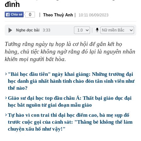
đình
|
|
0
Theo Thuỳ Anh
10:11 06/09/2023
Nghe đọc bài
3:33
Tưởng rằng ngày tụ họp là cơ hội để gắn kết họ
hàng, chủ tiệc không ngờ rằng đó lại là nguyên nhân
khiến mọi người bất hòa.
"Bài học đầu tiên" ngày khai giảng: Những trường đại
học danh giá nhất hành tinh chào đón tân sinh viên như
thế nào?
Giáo sư đại học top đầu châu Á: Thất bại giáo dục đại
học bắt nguồn từ giai đoạn mẫu giáo
Tự hào vì con trai thi đại học điểm cao, bà mẹ sụp đổ
trước cuộc gọi của cảnh sát: "Thằng bé không thể làm
chuyện xấu hổ như vậy!"