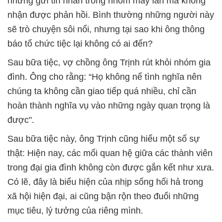
nhưng gửi tin nhắn trong nhóm mấy lần mà không
nhận được phản hồi. Bình thường những người này
sẽ trò chuyện sôi nổi, nhưng tại sao khi ông thông
báo tổ chức tiệc lại không có ai đến?
Sau bữa tiệc, vợ chồng ông Trịnh rút khỏi nhóm gia
đình. Ông cho rằng: “Họ không nể tình nghĩa nên
chúng ta không cần giao tiếp quá nhiều, chỉ cần
hoàn thành nghĩa vụ vào những ngày quan trọng là
được".
Sau bữa tiệc này, ông Trịnh cũng hiểu một số sự
thật: Hiện nay, các mối quan hệ giữa các thành viên
trong đại gia đình không còn được gắn kết như xưa.
Có lẽ, đây là biểu hiện của nhịp sống hối hả trong
xã hội hiện đại, ai cũng bận rộn theo đuổi những
mục tiêu, lý tưởng của riêng mình.