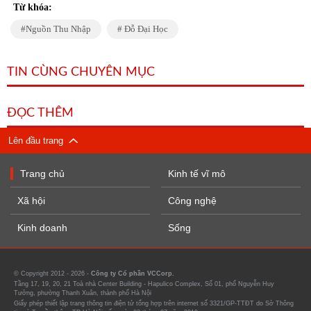
Từ khóa:
Nguồn Thu Nhập
Đỗ Đại Học
TIN CÙNG CHUYÊN MỤC
ĐỌC THÊM
Lên đầu trang
Trang chủ
Kinh tế vĩ mô
Xã hội
Công nghệ
Kinh doanh
Sống
© Copyright 2012 - 2026 -
Công ty Cổ phần VCCorp.
Tầng 17, 19, 20, 21 Toà nhà Center Building - Hapulico Complex, Số 01, phố Nguyễn Huy
Tưởng, phường Thanh Xuân, thành phố Hà Nội
Giấy phép thiết lập trang thông tin điện tử tổng hợp trên internet số 3321/GP-TTĐT do Sở Thông