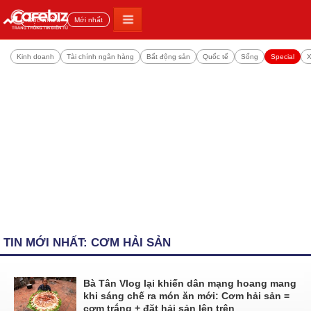
Đọc nhiều
Mới nhất
Kinh doanh
Tài chính ngân hàng
Bất động sản
Quốc tế
Sống
Special
X
TIN MỚI NHẤT: CƠM HẢI SẢN
Bà Tân Vlog lại khiến dân mạng hoang mang
khi sáng chế ra món ăn mới: Cơm hải sản =
cơm trắng + đặt hải sản lên trên