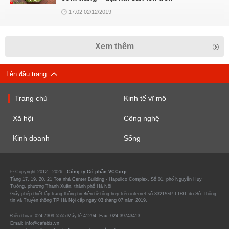
17:02 02/12/2019
Xem thêm
Lên đầu trang
Trang chủ
Kinh tế vĩ mô
Xã hội
Công nghệ
Kinh doanh
Sống
© Copyright 2012 - 2026 -
Công ty Cổ phần VCCorp.
Tầng 17, 19, 20, 21 Toà nhà Center Building - Hapulico Complex, Số 01, phố Nguyễn Huy
Tưởng, phường Thanh Xuân, thành phố Hà Nội
Giấy phép thiết lập trang thông tin điện tử tổng hợp trên internet số 3321/GP-TTĐT do Sở Thông
tin và Truyền thông TP Hà Nội cấp ngày 03 tháng 07 năm 2019.
Điện thoại: 024 7309 5555 Máy lẻ 41294. Fax: 024-39743413
Email: info@cafebiz.vn