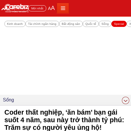
A
A
Đọc nhiều
Mới nhất
Kinh doanh
Tài chính ngân hàng
Bất động sản
Quốc tế
Sống
Special
X
Sống
Coder thất nghiệp, ‘ăn bám’ bạn gái
suốt 4 năm, sau này trở thành tỷ phú:
Trăm sự có người yêu ủng hộ!