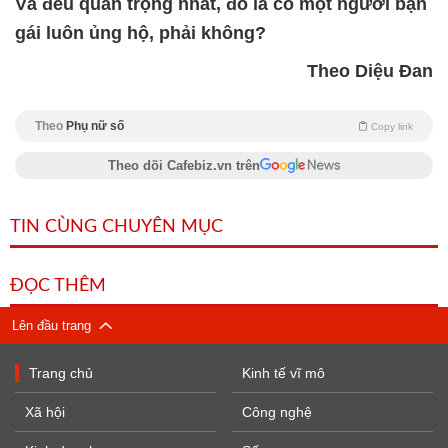
Và đều quan trọng nhất, đó là có một người bạn
gái luôn ủng hộ, phải không?
Theo Diệu Đan
Theo
Phụ nữ số
Copy link
Theo dõi Cafebiz.vn trên
TIN CÙNG CHUYÊN MỤC
ĐỌC THÊM
Lên đầu trang
Trang chủ
Kinh tế vĩ mô
Xã hội
Công nghệ