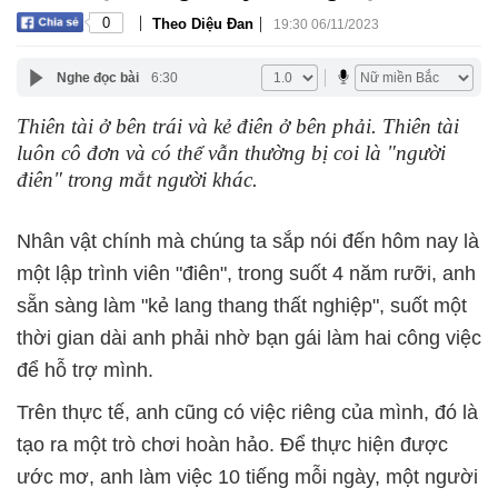
|
|
0
Theo Diệu Đan
19:30 06/11/2023
Nghe đọc bài
6:30
Thiên tài ở bên trái và kẻ điên ở bên phải. Thiên tài
luôn cô đơn và có thể vẫn thường bị coi là "người
điên" trong mắt người khác.
Nhân vật chính mà chúng ta sắp nói đến hôm nay là
một lập trình viên "điên", trong suốt 4 năm rưỡi, anh
sẵn sàng làm "kẻ lang thang thất nghiệp", suốt một
thời gian dài anh phải nhờ bạn gái làm hai công việc
để hỗ trợ mình.
Trên thực tế, anh cũng có việc riêng của mình, đó là
tạo ra một trò chơi hoàn hảo. Để thực hiện được
ước mơ, anh làm việc 10 tiếng mỗi ngày, một người