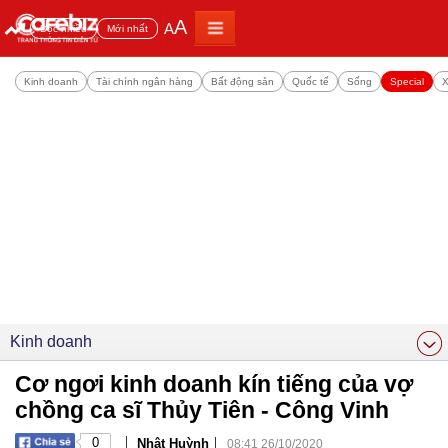
A
A
Đọc nhiều
Mới nhất
Kinh doanh
Tài chính ngân hàng
Bất động sản
Quốc tế
Sống
Special
X
Kinh doanh
Cơ ngơi kinh doanh kín tiếng của vợ
chồng ca sĩ Thủy Tiên - Công Vinh
|
|
0
Nhật Huỳnh
08:41 26/10/2020