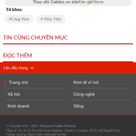
Theo dõi Cafebiz.vn trên
Từ khóa:
Công Vinh
Thủy Tiên
TIN CÙNG CHUYÊN MỤC
ĐỌC THÊM
Lên đầu trang
Trang chủ
Kinh tế vĩ mô
Xã hội
Công nghệ
Kinh doanh
Sống
© Copyright 2012 - 2026 -
Công ty Cổ phần VCCorp.
Tầng 17, 19, 20, 21 Toà nhà Center Building - Hapulico Complex, Số 01, phố Nguyễn Huy
Tưởng, phường Thanh Xuân, thành phố Hà Nội