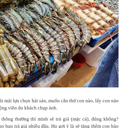
 mái lựa chọn hải sản, muốn cân thử con nào, lấy con nào
ộng viên du khách chụp ảnh.
, thông thường thì mình sẽ trả giá (mặc cả), đúng không?
o bạn trả giá nhiều đâu. Họ gợi ý là sẽ tặng thêm con bào