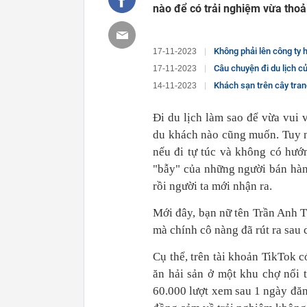
nào để có trải nghiệm vừa thoả
Không phải lên công ty hội
17-11-2023
Câu chuyện đi du lịch của mộ
17-11-2023
Khách sạn trên cây trang 
14-11-2023
Đi du lịch làm sao để vừa vui v
du khách nào cũng muốn. Tuy n
nếu đi tự túc và không có hướ
"bẫy" của những người bán hà
rồi người ta mới nhận ra.
Mới đây, bạn nữ tên Trần Anh T
mà chính cô nàng đã rút ra sau
Cụ thể, trên tài khoản TikTok 
ăn hải sản ở một khu chợ nổi 
60.000 lượt xem sau 1 ngày đăn