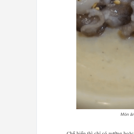
Món ăn
Chế biến thì chỉ có nướng hoặ