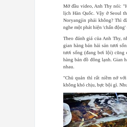
Mở đầu video, Anh Thy nói: "H
lịch Hàn Quốc. Vậy ở Seoul th
Noryangjin phải không? Thì đâ
nghe một phát hiện 'chấn động' 
Theo đánh giá của Anh Thy, nh
gian hàng bán hải sản tươi sốn
tươi sống (đang bơi lội) cũng
hàng bán đồ đông lạnh. Gian h
nhau.
"Chủ quán thì rất niềm nở vớ
không khó chịu, bực bội gì. Như