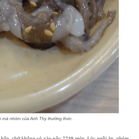
 mà nhóm của Anh Thy thưởng thức.
c hấp, chứ không có xào nấu 7749 món. Lúc ngồi ăn, nhóm