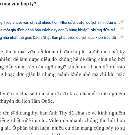
i mái vừa hợp lý?
 freelancer vẫn chi rất nhiều tiền: Nhà cửa, cafe, du lịch nhìn đâu cũng tốn!
t gia đình cảnh báo cách dạy con "khủng khiếp": Những đứa trẻ sẽ bị ám ảnh cả đời!
nhã nhất thế giới: Cách Nhật Bản phát triển du lịch qua kiến trúc độc-lạ
ẻ, thoái mái vừa tiết kiệm tối đa chi phí là điều mà bất kỳ
hiên, để làm được điều đó không hề dễ dàng chút nào bởi
ng dẫn viên, rào cản ngôn ngữ khiến du khách dễ rơi vào
ng hoặc đơn giản là những mánh khóe nhỏ mà chỉ khi mắc
hy đã có chia sẻ trên kênh TikTok cá nhân về kinh nghiệm
 chuyến du lịch Hàn Quốc.
có tên @dicungthy, bạn Anh Thy đã chia sẻ về kinh nghiệm
tiếng nhất xứ kim chi. Video đã nhanh chóng thu hút hơn
g tải. Ở phần bình luận, nhiều cư dân mạng cũng bày tỏ sự