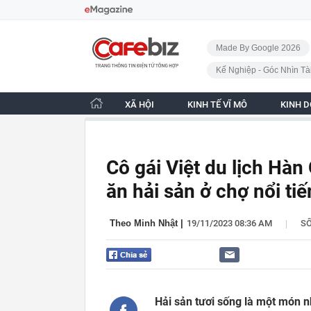
Bỏ qua điều hướng
CafeBiz - Trang chủ
Made By Google 2026
Kế Nghiệp - Góc Nhìn Tà
XÃ HỘI
KINH TẾ VĨ MÔ
KINH 
Cô gái Việt du lịch Hàn
ăn hải sản ở chợ nổi ti
|
Theo Minh Nhật
|
19/11/2023 08:36 AM
S
Hải sản tươi sống là một món n