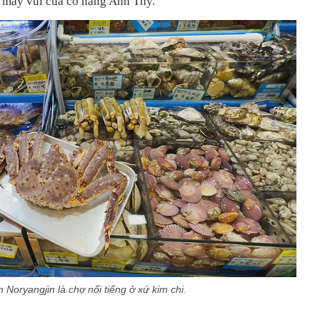
 mấy vui của cô nàng Anh Thy.
 Noryangjin là chợ nổi tiếng ở xứ kim chi.