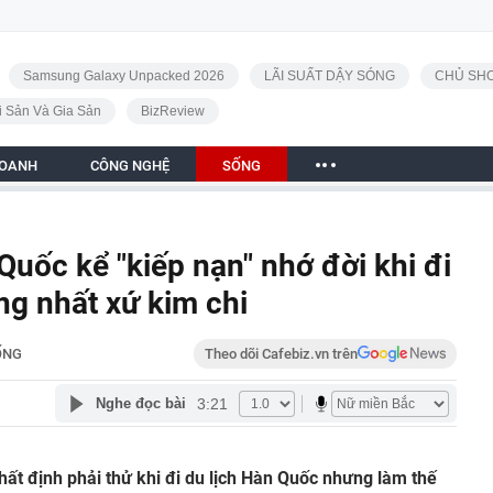
Samsung Galaxy Unpacked 2026
LÃI SUẤT DẬY SÓNG
CHỦ SHO
i Sản Và Gia Sản
BizReview
DOANH
CÔNG NGHỆ
SỐNG
 Quốc kể "kiếp nạn" nhớ đời khi đi
ếng nhất xứ kim chi
ỐNG
Theo dõi Cafebiz.vn trên
3:21
Nghe đọc bài
hất định phải thử khi đi du lịch Hàn Quốc nhưng làm thế