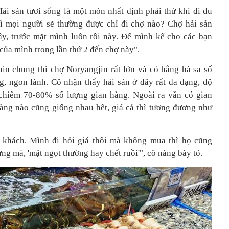
ải sản tươi sống là một món nhất định phải thử khi đi du
ì mọi người sẽ thường được chỉ đi chợ nào? Chợ hải sản
y, trước mặt mình luôn rồi này. Để mình kể cho các bạn
của mình trong lần thứ 2 đến chợ này".
ìn chung thì chợ Noryangjin rất lớn và có hằng hà sa số
g, ngon lành. Cô nhận thấy hải sản ở đây rất đa dạng, độ
 chiếm 70-80% số lượng gian hàng. Ngoài ra vẫn có gian
àng nào cũng giống nhau hết, giá cả thì tương đương như
i khách. Mình đi hỏi giá thôi mà không mua thì họ cũng
ng mà, 'mật ngọt thường hay chết ruồi'", cô nàng bày tỏ.