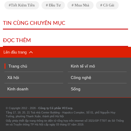
Tiết Kiệm Tiền
Đầu Tư
Mua Nhà
Cô Gái
TIN CÙNG CHUYÊN MỤC
ĐỌC THÊM
Lên đầu trang
Trang chủ
Kinh tế vĩ mô
Xã hội
Công nghệ
Kinh doanh
Sống
© Copyright 2012 - 2026 -
Công ty Cổ phần VCCorp.
Tầng 17, 19, 20, 21 Toà nhà Center Building - Hapulico Complex, Số 01, phố Nguyễn Huy
Tưởng, phường Thanh Xuân, thành phố Hà Nội
Giấy phép thiết lập trang thông tin điện tử tổng hợp trên internet số 3321/GP-TTĐT do Sở Thông
tin và Truyền thông TP Hà Nội cấp ngày 03 tháng 07 năm 2019.