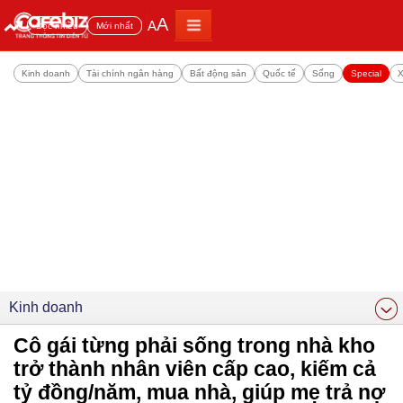
A
A
Đọc nhiều
Mới nhất
Kinh doanh
Tài chính ngân hàng
Bất động sản
Quốc tế
Sống
Special
X
Kinh doanh
Cô gái từng phải sống trong nhà kho
trở thành nhân viên cấp cao, kiếm cả
tỷ đồng/năm, mua nhà, giúp mẹ trả nợ