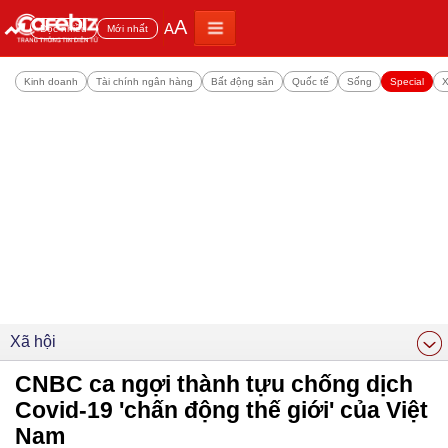
A
A
Đọc nhiều
Mới nhất
Kinh doanh
Tài chính ngân hàng
Bất động sản
Quốc tế
Sống
Special
X
Xã hội
CNBC ca ngợi thành tựu chống dịch
Covid-19 'chấn động thế giới' của Việt
Nam