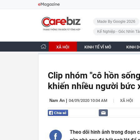
Bỏ qua điều hướng
CafeBiz - Trang chủ
Made By Google 2026
Kế Nghiệp - Góc Nhìn Tà
XÃ HỘI
KINH TẾ VĨ MÔ
KINH 
Clip nhóm "cô hồn sống
khiến nhiều người bức 
|
Nam An
|
04/09/2020 10:04 AM
XÃ HỘI
Theo dõi hình ảnh trong đoạn c