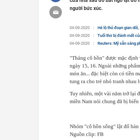
cửa nhà sau đó bất ngờ lật đổ 
người bức xúc.
Hé lộ thủ đoạn gian dối
04-09-2020
Tuổi thơ bị đánh mất của những bé gá
04-09-2020
Reuters: Mỹ sẵn sàng ph
04-09-2020
"Tháng cô hồn" được mặc định 
ngày 15, 16. Ngoài những phẩm 
món ăn... đặc biệt còn có tiền m
tung ra cho trẻ nhỏ tranh nhau 
Tuy nhiên, một vài năm trở lại 
miền Nam nói chung đã bị biến 
Nhóm "cô hồn sống" lật đổ bàn 
Nguồn clip: FB