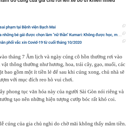
mâm đồ cúng của gia chủ rồi lên xe bỏ đi khiến nhiều
, sai phạm tại Bệnh viện Bạch Mai
i được chọn làm "nữ thần" Kumari: Không được học, mất khả năng đi lại bình thường và không thể kết hôn
ân phối vắc xin Covid-19 từ cuối tháng 10/2020
vào tháng 7 Âm lịch và ngày cúng cô hồn thường rơi vào
vật thông thường như hương, hoa, trái cây, gạo, muối, các
ặt bao gồm một ít tiền lẻ để sau khi cúng xong, chủ nhà sẽ
lượm với mục đích reo hò vui chơi.
đây phong tục văn hóa này của người Sài Gòn nói riêng và
tướng tạo nên những hiện tượng cướp bóc rất khó coi.
lễ cúng của gia chủ nghi do chờ mãi không thấy mâm tiền.