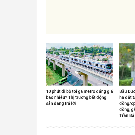
10 phút đi bộ tới ga metro đáng giá
Bầu Đức
bao nhiêu? Thị trường bất động
ha đất t
sản đang trả lời
đồng/cp,
đồng, gấ
Trần Bá