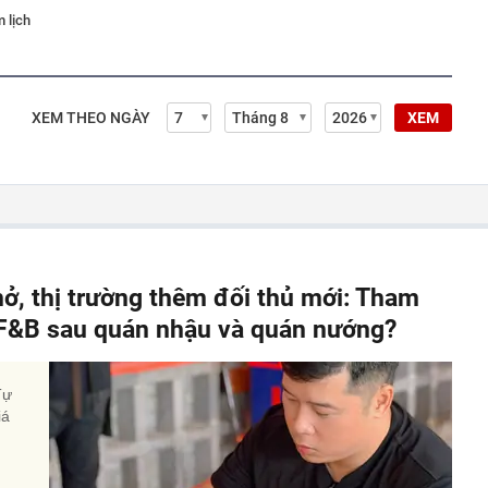
 lịch
XEM THEO NGÀY
XEM
hở, thị trường thêm đối thủ mới: Tham
" F&B sau quán nhậu và quán nướng?
Tự
iá