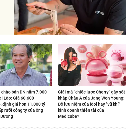
 chào bán DN nắm 7.000
Giải mã "chiếc lược Cherry" gây sốt
ại Lào: Giá 60.600
khắp Châu Á của Jang Won Young:
 định giá hơn 11.000 tỷ
Đồ lưu niệm của idol hay "vũ khí"
p rưỡi công ty của ông
kinh doanh thiên tài của
 Dương
Medicube?