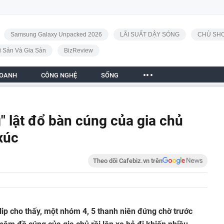
Samsung Galaxy Unpacked 2026
LÃI SUẤT DẬY SÓNG
CHỦ SHO
i Sản Và Gia Sản
BizReview
DOANH
CÔNG NGHỆ
SỐNG
" lật đổ bàn cúng của gia chủ
xúc
Theo dõi Cafebiz.vn trên
lip cho thấy, một nhóm 4, 5 thanh niên đứng chờ trước