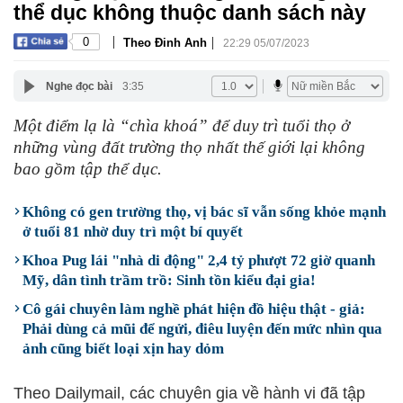
thể dục không thuộc danh sách này
|
|
0
Theo Đinh Anh
22:29 05/07/2023
Nghe đọc bài
3:35
Một điểm lạ là “chìa khoá” để duy trì tuổi thọ ở
những vùng đất trường thọ nhất thế giới lại không
bao gồm tập thể dục.
Không có gen trường thọ, vị bác sĩ vẫn sống khỏe mạnh
ở tuổi 81 nhờ duy trì một bí quyết
Khoa Pug lái "nhà di động" 2,4 tỷ phượt 72 giờ quanh
Mỹ, dân tình trầm trồ: Sinh tồn kiểu đại gia!
Cô gái chuyên làm nghề phát hiện đồ hiệu thật - giả:
Phải dùng cả mũi để ngửi, điêu luyện đến mức nhìn qua
ảnh cũng biết loại xịn hay dỏm
Theo Dailymail, các chuyên gia về hành vi đã tập