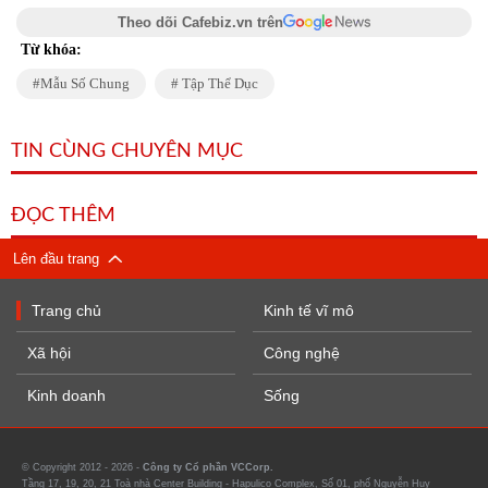
Theo dõi Cafebiz.vn trên
Từ khóa:
Mẫu Số Chung
Tập Thể Dục
TIN CÙNG CHUYÊN MỤC
ĐỌC THÊM
Lên đầu trang
Trang chủ
Kinh tế vĩ mô
Xã hội
Công nghệ
Kinh doanh
Sống
© Copyright 2012 - 2026 -
Công ty Cổ phần VCCorp.
Tầng 17, 19, 20, 21 Toà nhà Center Building - Hapulico Complex, Số 01, phố Nguyễn Huy