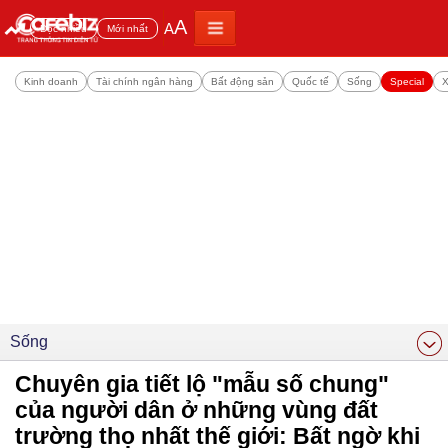
A
A
Đọc nhiều
Mới nhất
Kinh doanh
Tài chính ngân hàng
Bất động sản
Quốc tế
Sống
Special
X
Sống
Chuyên gia tiết lộ "mẫu số chung"
của người dân ở những vùng đất
trường thọ nhất thế giới: Bất ngờ khi