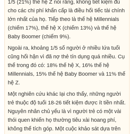
1/5 (21%) thế hệ Z nói rằng, không tiết kiệm đủ
cho các chi phí khẩn cấp là điều hối tiếc tài chính
lớn nhất của họ. Tiếp theo là t
hế hệ Millennials
(chiếm
17%
)
, thế hệ X (chiếm
13%
)
và
thế hệ
Baby Boomer (chiếm 9%).
Ngoài ra, khoảng 1/5 số người ở nhiều lứa tuổi
cũng hối hận vì đã nợ thẻ tín dụng quá nhiều. Cụ
thể trong đó có: 18% thế hệ X, 16% thế hệ
Millennials, 15% thế hệ Baby Boomer và 11% thế
hệ Z.
Một nghiên cứu khác lại cho thấy, những người
trẻ thuộc độ tuổi 18-26 tiết kiệm được ít tiền nhất.
Nguyên nhân chủ yếu là vì người trẻ có một vài
thói quen khiến họ thường tiêu xài hoang phí,
không thể tích góp. Một cuộc khảo sát dựa trên