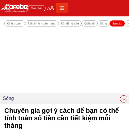
A
A
Đọc nhiều
Mới nhất
Kinh doanh
Tài chính ngân hàng
Bất động sản
Quốc tế
Sống
Special
X
Sống
Chuyên gia gợi ý cách để bạn có thể
tính toán số tiền cần tiết kiệm mỗi
tháng