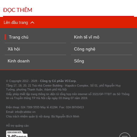
ĐỌC THÊM
Lên đầu trang
Trang chủ
Kinh tế vĩ mô
Xã hội
Công nghệ
Kinh doanh
Sống
© Copyright 2012 - 2026 -
Công ty Cổ phần VCCorp.
Tầng 17, 19, 20, 21 Toà nhà Center Building - Hapulico Complex, Số 01, phố Nguyễn Huy
Tưởng, phường Thanh Xuân, thành phố Hà Nội
Giấy phép thiết lập trang thông tin điện tử tổng hợp trên internet số 3321/GP-TTĐT do Sở Thông
tin và Truyền thông TP Hà Nội cấp ngày 03 tháng 07 năm 2019.
Điện thoại: 024 7309 5555 Máy lẻ 41294. Fax: 024-39743413
Email: info@cafebiz.vn
Chịu trách nhiệm quản lý nội dung: Bà Nguyễn Bích Minh
Hỗ trợ quảng cáo: