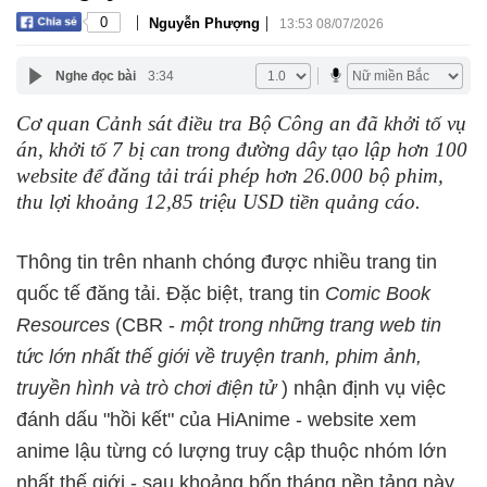
|
|
0
Nguyễn Phượng
13:53 08/07/2026
Nghe đọc bài
3:34
Cơ quan Cảnh sát điều tra Bộ Công an đã khởi tố vụ
án, khởi tố 7 bị can trong đường dây tạo lập hơn 100
website để đăng tải trái phép hơn 26.000 bộ phim,
thu lợi khoảng 12,85 triệu USD tiền quảng cáo.
Thông tin trên nhanh chóng được nhiều trang tin
quốc tế đăng tải. Đặc biệt, trang tin
Comic Book
Resources
(CBR -
một trong những trang web tin
tức lớn nhất thế giới về truyện tranh, phim ảnh,
truyền hình và trò chơi điện tử
) nhận định vụ việc
đánh dấu "hồi kết" của HiAnime - website xem
anime lậu từng có lượng truy cập thuộc nhóm lớn
nhất thế giới - sau khoảng bốn tháng nền tảng này