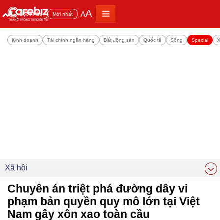
A
A
Đọc nhiều
Mới nhất
Kinh doanh
Tài chính ngân hàng
Bất động sản
Quốc tế
Sống
Special
X
Xã hội
Chuyên án triệt phá đường dây vi
phạm bản quyền quy mô lớn tại Việt
Nam gây xôn xao toàn cầu