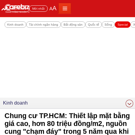
A
A
Đọc nhiều
Mới nhất
Kinh doanh
Tài chính ngân hàng
Bất động sản
Quốc tế
Sống
Special
X
Kinh doanh
Chung cư TP.HCM: Thiết lập mặt bằng
giá cao, hơn 80 triệu đồng/m2, nguồn
cung "chạm đáy" trong 5 năm qua khi