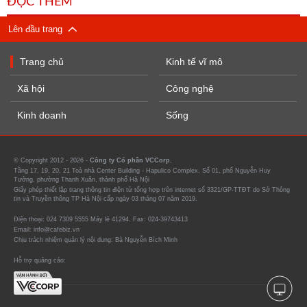
ĐỌC THÊM
Lên đầu trang
Trang chủ
Kinh tế vĩ mô
Xã hội
Công nghệ
Kinh doanh
Sống
© Copyright 2012 - 2026 -
Công ty Cổ phần VCCorp.
Tầng 17, 19, 20, 21 Toà nhà Center Building - Hapulico Complex, Số 01, phố Nguyễn Huy
Tưởng, phường Thanh Xuân, thành phố Hà Nội
Giấy phép thiết lập trang thông tin điện tử tổng hợp trên internet số 3321/GP-TTĐT do Sở Thông
tin và Truyền thông TP Hà Nội cấp ngày 03 tháng 07 năm 2019.
Điện thoại: 024 7309 5555 Máy lẻ 41294. Fax: 024-39743413
Email: info@cafebiz.vn
Chịu trách nhiệm quản lý nội dung: Bà Nguyễn Bích Minh
Hỗ trợ quảng cáo: