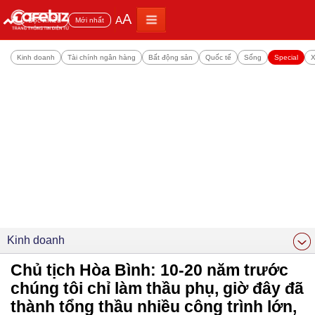
A
A
Đọc nhiều
Mới nhất
Kinh doanh
Tài chính ngân hàng
Bất động sản
Quốc tế
Sống
Special
X
Kinh doanh
Chủ tịch Hòa Bình: 10-20 năm trước
chúng tôi chỉ làm thầu phụ, giờ đây đã
thành tổng thầu nhiều công trình lớn,