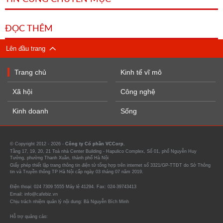
ĐỌC THÊM
Lên đầu trang
Trang chủ
Kinh tế vĩ mô
Xã hội
Công nghệ
Kinh doanh
Sống
© Copyright 2012 - 2026 -
Công ty Cổ phần VCCorp.
Tầng 17, 19, 20, 21 Toà nhà Center Building - Hapulico Complex, Số 01, phố Nguyễn Huy
Tưởng, phường Thanh Xuân, thành phố Hà Nội
Giấy phép thiết lập trang thông tin điện tử tổng hợp trên internet số 3321/GP-TTĐT do Sở Thông
tin và Truyền thông TP Hà Nội cấp ngày 03 tháng 07 năm 2019.
Điện thoại: 024 7309 5555 Máy lẻ 41294. Fax: 024-39743413
Email: info@cafebiz.vn
Chịu trách nhiệm quản lý nội dung: Bà Nguyễn Bích Minh
Hỗ trợ quảng cáo: