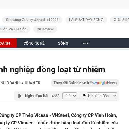
Samsung Galaxy Unpacked 2026
LÃI SUẤT DẬY SÓNG
CHỦ SHO
i Sản Và Gia Sản
BizReview
DOANH
CÔNG NGHỆ
SỐNG
nh nghiệp đồng loạt từ nhiệm
INH DOANH
»
QUẢN TRỊ
Theo dõi Cafebiz.vn trên
4:38
Nghe đọc bài
Công ty CP Thép Vicasa - VNSteel, Công ty CP Vĩnh Hoàn,
ng ty CP Vimeco… nhận được hàng loạt đơn từ nhiệm của