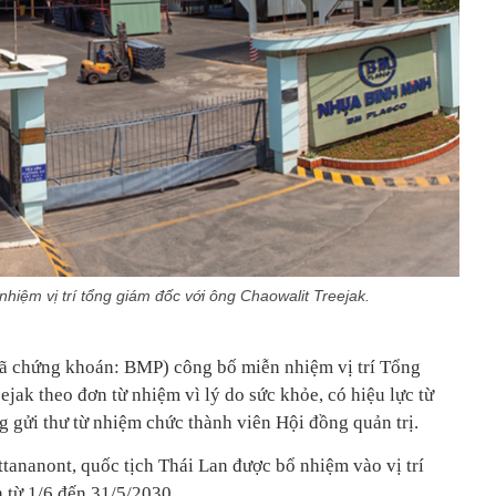
hiệm vị trí tổng giám đốc với ông Chaowalit Treejak.
 chứng khoán: BMP) công bố miễn nhiệm vị trí Tổng
jak theo đơn từ nhiệm vì lý do sức khỏe, có hiệu lực từ
g gửi thư từ nhiệm chức thành viên Hội đồng quản trị.
tananont, quốc tịch Thái Lan được bổ nhiệm vào vị trí
từ 1/6 đến 31/5/2030.