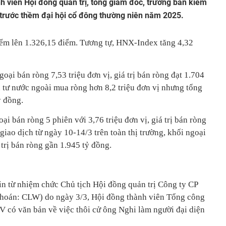
nh viên Hội đồng quản trị, tổng giám đốc, trưởng ban kiểm
 trước thềm đại hội cổ đông thường niên năm 2025.
iểm lên 1.326,15 điểm. Tương tự, HNX-Index tăng 4,32
oại bán ròng 7,53 triệu đơn vị, giá trị bán ròng đạt 1.704
 tư nước ngoài mua ròng hơn 8,2 triệu đơn vị nhưng tổng
ỷ đồng.
ại bán ròng 5 phiên với 3,76 triệu đơn vị, giá trị bán ròng
giao dịch từ ngày 10-14/3 trên toàn thị trường, khối ngoại
 trị bán ròng gần 1.945 tỷ đồng.
n từ nhiệm chức Chủ tịch Hội đồng quản trị Công ty CP
hoán: CLW) do ngày 3/3, Hội đồng thành viên Tổng công
có văn bản về việc thôi cử ông Nghi làm người đại diện