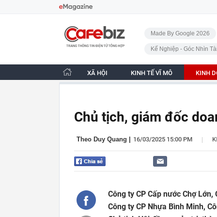
Bỏ qua điều hướng
CafeBiz - Trang chủ
Made By Google 2026
Kế Nghiệp - Góc Nhìn Tà
XÃ HỘI
KINH TẾ VĨ MÔ
KINH 
Chủ tịch, giám đốc doa
|
Theo Duy Quang
|
16/03/2025 15:00 PM
K
Công ty CP Cấp nước Chợ Lớn, 
Công ty CP Nhựa Bình Minh, Cô