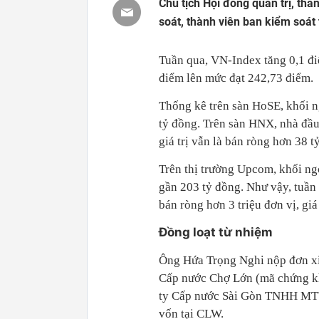
Chủ tịch Hội đồng quản trị, thà
soát, thành viên ban kiểm soát
Tuần qua, VN-Index tăng 0,1 đ
điểm lên mức đạt 242,73 điểm.
Thống kê trên sàn HoSE, khối ng
tỷ đồng. Trên sàn HNX, nhà đầu
giá trị vẫn là bán ròng hơn 38 t
Trên thị trường Upcom, khối ngo
gần 203 tỷ đồng. Như vậy, tuần 
bán ròng hơn 3 triệu đơn vị, giá
Đồng loạt từ nhiệm
Ông Hứa Trọng Nghi nộp đơn xi
Cấp nước Chợ Lớn (mã chứng k
ty Cấp nước Sài Gòn TNHH MTV 
vốn tại CLW.