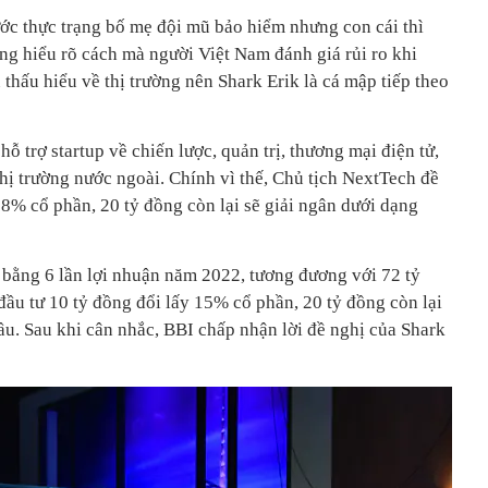
ước thực trạng bố mẹ đội mũ bảo hiểm nhưng con cái thì
ng hiểu rõ cách mà người Việt Nam đánh giá rủi ro khi
 thấu hiểu về thị trường nên Shark Erik là cá mập tiếp theo
hỗ trợ startup về chiến lược, quản trị, thương mại điện tử,
hị trường nước ngoài. Chính vì thế, Chủ tịch NextTech đề
28% cổ phần, 20 tỷ đồng còn lại sẽ giải ngân dưới dạng
bằng 6 lần lợi nhuận năm 2022, tương đương với 72 tỷ
ầu tư 10 tỷ đồng đổi lấy 15% cổ phần, 20 tỷ đồng còn lại
ầu. Sau khi cân nhắc, BBI chấp nhận lời đề nghị của Shark