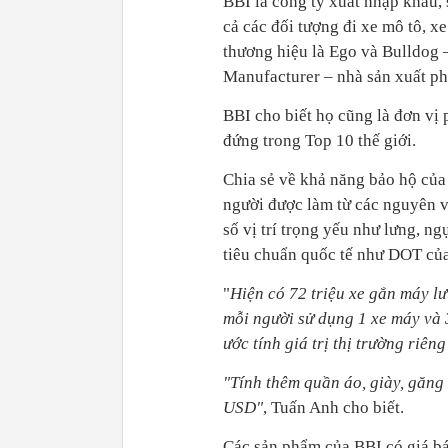
BBI là công ty xuất nhập khẩu,
cả các đối tượng đi xe mô tô, x
thương hiệu là Ego và Bulldog 
Manufacturer – nhà sản xuất ph
BBI cho biết họ cũng là đơn vị
đứng trong Top 10 thế giới.
Chia sẻ về khả năng bảo hộ của
người được làm từ các nguyên vậ
số vị trí trọng yếu như lưng, ng
tiêu chuẩn quốc tế như DOT củ
"
Hiện có 72 triệu xe gắn máy lư
mỗi người sử dụng 1 xe máy và
ước tính giá trị thị trường riê
"Tính thêm quần áo, giày, găng ta
USD"
, Tuấn Anh cho biết.
Các sản phẩm của BBI có giá bá