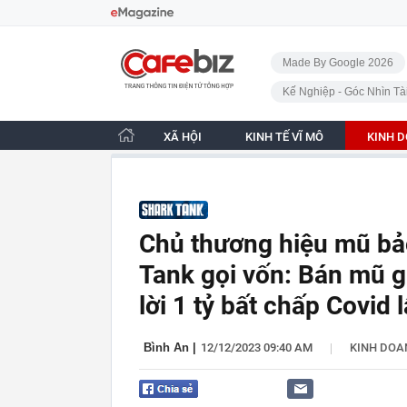
Bỏ qua điều hướng
CafeBiz - Trang chủ
Made By Google 2026
Kế Nghiệp - Góc Nhìn Tà
XÃ HỘI
KINH TẾ VĨ MÔ
KINH 
Chủ thương hiệu mũ bảo
Tank gọi vốn: Bán mũ g
lời 1 tỷ bất chấp Covid 
|
Bình An
|
12/12/2023 09:40 AM
KINH DOA