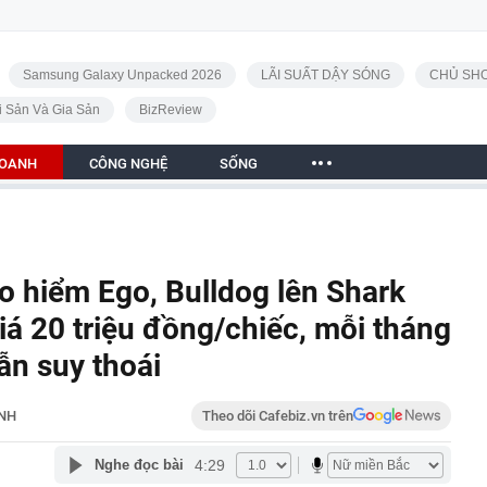
Samsung Galaxy Unpacked 2026
LÃI SUẤT DẬY SÓNG
CHỦ SHO
i Sản Và Gia Sản
BizReview
DOANH
CÔNG NGHỆ
SỐNG
 hiểm Ego, Bulldog lên Shark
iá 20 triệu đồng/chiếc, mỗi tháng
lẫn suy thoái
NH
Theo dõi Cafebiz.vn trên
4:29
Nghe đọc bài