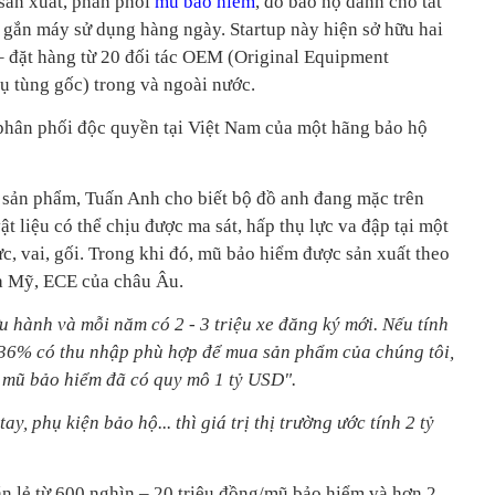
 sản xuất, phân phối
mũ bảo hiểm
, đồ bảo hộ dành cho tất
e gắn máy sử dụng hàng ngày. Startup này hiện sở hữu hai
– đặt hàng từ 20 đối tác OEM (Original Equipment
ụ tùng gốc) trong và ngoài nước.
 phân phối độc quyền tại Việt Nam của một hãng bảo hộ
 sản phẩm, Tuấn Anh cho biết bộ đồ anh đang mặc trên
t liệu có thể chịu được ma sát, hấp thụ lực va đập tại một
ực, vai, gối. Trong khi đó, mũ bảo hiểm được sản xuất theo
a Mỹ, ECE của châu Âu.
u hành và mỗi năm có 2 - 3 triệu xe đăng ký mới. Nếu tính
 36% có thu nhập phù hợp để mua sản phẩm của chúng tôi,
ng mũ bảo hiểm đã có quy mô 1 tỷ USD".
y, phụ kiện bảo hộ... thì giá trị thị trường ước tính 2 tỷ
n lẻ từ 600 nghìn – 20 triệu đồng/mũ bảo hiểm và hơn 2