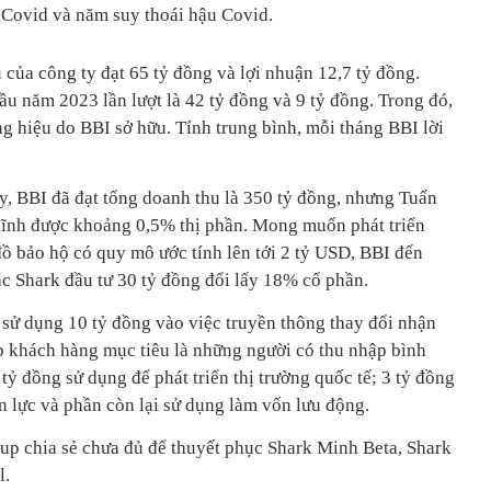
 Covid và năm suy thoái hậu Covid.
của công ty đạt 65 tỷ đồng và lợi nhuận 12,7 tỷ đồng.
u năm 2023 lần lượt là 42 tỷ đồng và 9 tỷ đồng. Trong đó,
g hiệu do BBI sở hữu. Tính trung bình, mỗi tháng BBI lời
y, BBI đã đạt tổng doanh thu là 350 tỷ đồng, nhưng Tuấn
lĩnh được khoảng 0,5% thị phần. Mong muốn phát triển
 đồ bảo hộ có quy mô ước tính lên tới 2 tỷ USD, BBI đến
c Shark đầu tư 30 tỷ đồng đổi lấy 18% cổ phần.
 sử dụng 10 tỷ đồng vào việc truyền thông thay đổi nhận
ệp khách hàng mục tiêu là những người có thu nhập bình
 tỷ đồng sử dụng để phát triển thị trường quốc tế; 3 tỷ đồng
 lực và phần còn lại sử dụng làm vốn lưu động.
up chia sẻ chưa đủ để thuyết phục Shark Minh Beta, Shark
l.