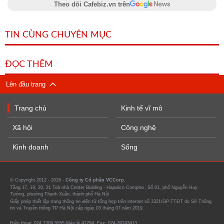
Theo dõi Cafebiz.vn trên
TIN CÙNG CHUYÊN MỤC
ĐỌC THÊM
Lên đầu trang
Trang chủ
Kinh tế vĩ mô
Xã hội
Công nghệ
Kinh doanh
Sống
© Copyright 2012 - 2026 -
Công ty Cổ phần VCCorp.
Tầng 17, 19, 20, 21 Toà nhà Center Building - Hapulico Complex, Số 01, phố Nguyễn Huy
Tưởng, phường Thanh Xuân, thành phố Hà Nội
Giấy phép thiết lập trang thông tin điện tử tổng hợp trên internet số 3321/GP-TTĐT do Sở Thông
tin và Truyền thông TP Hà Nội cấp ngày 03 tháng 07 năm 2019.
Điện thoại: 024 7309 5555 Máy lẻ 41294. Fax: 024-39743413