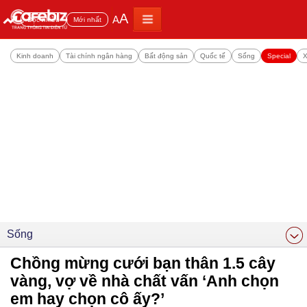
A
A
Đọc nhiều
Mới nhất
Kinh doanh
Tài chính ngân hàng
Bất động sản
Quốc tế
Sống
Special
X
Sống
Chồng mừng cưới bạn thân 1.5 cây
vàng, vợ về nhà chất vấn ‘Anh chọn
em hay chọn cô ấy?’