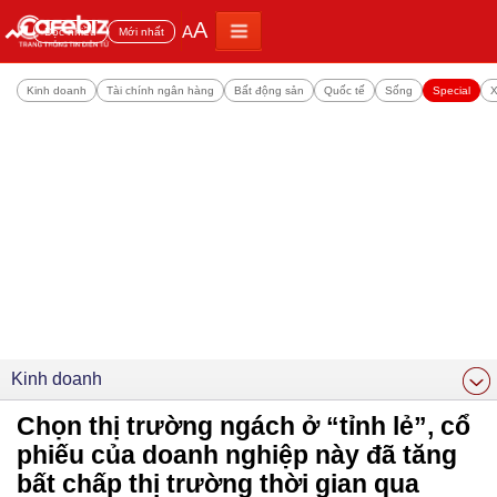
A
A
Đọc nhiều
Mới nhất
Kinh doanh
Tài chính ngân hàng
Bất động sản
Quốc tế
Sống
Special
X
Kinh doanh
Chọn thị trường ngách ở “tỉnh lẻ”, cổ
phiếu của doanh nghiệp này đã tăng
bất chấp thị trường thời gian qua