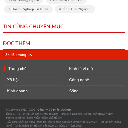
Doanh Nghiệp Tư Nhân
Tỉnh Thái Nguyên
TIN CÙNG CHUYÊN MỤC
ĐỌC THÊM
Lên đầu trang
Trang chủ
Kinh tế vĩ mô
Xã hội
Công nghệ
Kinh doanh
Sống
© Copyright 2012 - 2026 -
Công ty Cổ phần VCCorp.
Tầng 17, 19, 20, 21 Toà nhà Center Building - Hapulico Complex, Số 01, phố Nguyễn Huy
Tưởng, phường Thanh Xuân, thành phố Hà Nội
Giấy phép thiết lập trang thông tin điện tử tổng hợp trên internet số 3321/GP-TTĐT do Sở Thông
tin và Truyền thông TP Hà Nội cấp ngày 03 tháng 07 năm 2019.