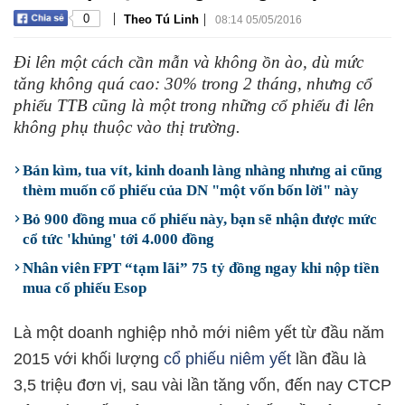
|
|
0
Theo Tú Linh
08:14 05/05/2016
Đi lên một cách cần mẫn và không ồn ào, dù mức
tăng không quá cao: 30% trong 2 tháng, nhưng cổ
phiếu TTB cũng là một trong những cổ phiếu đi lên
không phụ thuộc vào thị trường.
Bán kìm, tua vít, kinh doanh làng nhàng nhưng ai cũng
thèm muốn cổ phiếu của DN "một vốn bốn lời" này
Bỏ 900 đồng mua cổ phiếu này, bạn sẽ nhận được mức
cổ tức 'khủng' tới 4.000 đồng
Nhân viên FPT “tạm lãi” 75 tỷ đồng ngay khi nộp tiền
mua cổ phiếu Esop
Là một doanh nghiệp nhỏ mới niêm yết từ đầu năm
2015 với khối lượng
cổ phiếu niêm yết
lần đầu là
3,5 triệu đơn vị, sau vài lần tăng vốn, đến nay CTCP