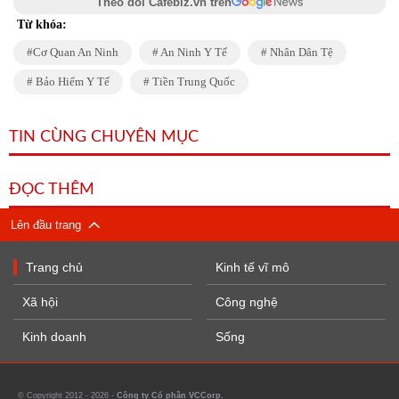
Theo dõi Cafebiz.vn trên
Từ khóa:
Cơ Quan An Ninh
An Ninh Y Tế
Nhân Dân Tệ
Bảo Hiểm Y Tế
Tiền Trung Quốc
TIN CÙNG CHUYÊN MỤC
ĐỌC THÊM
Lên đầu trang
Trang chủ
Kinh tế vĩ mô
Xã hội
Công nghệ
Kinh doanh
Sống
© Copyright 2012 - 2026 -
Công ty Cổ phần VCCorp.