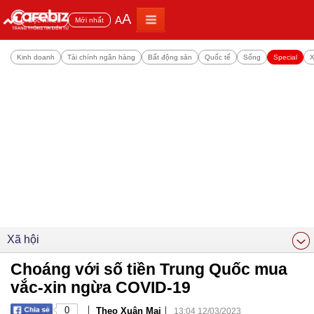
A
A
Đọc nhiều
Mới nhất
Kinh doanh
Tài chính ngân hàng
Bất động sản
Quốc tế
Sống
Special
X
Xã hội
Choáng với số tiền Trung Quốc mua
vắc-xin ngừa COVID-19
|
|
0
Theo Xuân Mai
13:04 12/03/2023