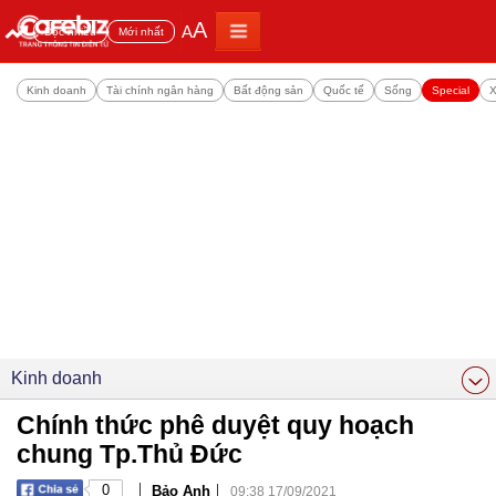
A
A
Đọc nhiều
Mới nhất
Kinh doanh
Tài chính ngân hàng
Bất động sản
Quốc tế
Sống
Special
X
Kinh doanh
Chính thức phê duyệt quy hoạch
chung Tp.Thủ Đức
|
|
0
Bảo Anh
09:38 17/09/2021