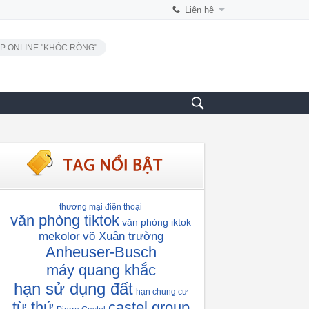
Liên hệ
P ONLINE "KHÓC RÒNG"
thương mại điện thoại
văn phòng tiktok
văn phòng iktok
mekolor
võ Xuân trường
Anheuser-Busch
máy quang khắc
hạn sử dụng đất
hạn chung cư
từ thứ
castel group