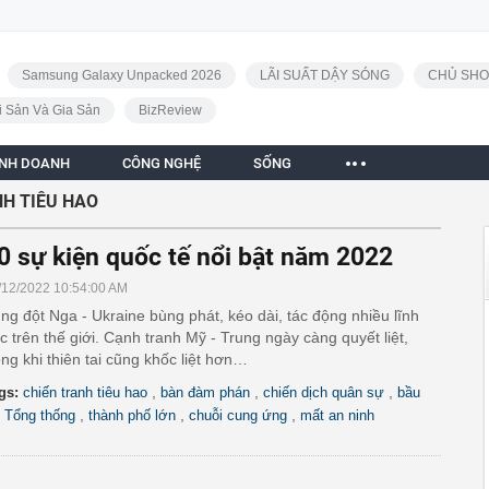
Samsung Galaxy Unpacked 2026
LÃI SUẤT DẬY SÓNG
CHỦ SHO
i Sản Và Gia Sản
BizReview
INH DOANH
CÔNG NGHỆ
SỐNG
NH TIÊU HAO
0 sự kiện quốc tế nổi bật năm 2022
/12/2022 10:54:00 AM
ng đột Nga - Ukraine bùng phát, kéo dài, tác động nhiều lĩnh
c trên thế giới. Cạnh tranh Mỹ - Trung ngày càng quyết liệt,
ong khi thiên tai cũng khốc liệt hơn…
,
,
,
gs:
chiến tranh tiêu hao
bàn đàm phán
chiến dịch quân sự
bầu
,
,
,
 Tổng thống
thành phố lớn
chuỗi cung ứng
mất an ninh