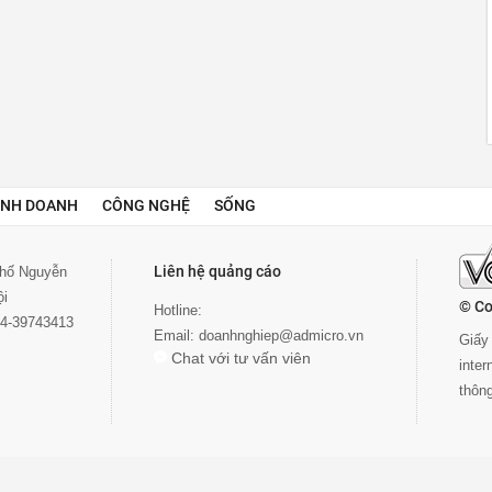
INH DOANH
CÔNG NGHỆ
SỐNG
Liên hệ quảng cáo
 phố Nguyễn
ội
© Co
Hotline:
024-39743413
Email:
doanhnghiep@admicro.vn
Giấy 
Chat với tư vấn viên
inte
thôn