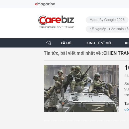
Bỏ qua điều hướng
CafeBiz - Trang chủ
Made By Google 2026
Kế Nghiệp - Góc Nhìn Tà
XÃ HỘI
KINH TẾ VĨ MÔ
K
Tin tức, bài viết mới nhất về :
CHIẾN TRA
1
27
Xu
vự
tr
Ta
cử