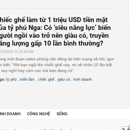
hiếc ghế làm từ 1 triệu USD tiền mặt
ủa tỷ phú Nga: Có ‘siêu năng lực’ biến
gười ngồi vào trở nên giàu có, truyền
ăng lượng gấp 10 lần bình thường?
/12/2019 11:25:25 AM
ong một đoạn video phỏng vấn đăng tải trên mạng xã hội, Igor
o biết: "Khi bạn ngồi lên chiếc ghế này, nó sẽ nhân 10 lần bất
 suy nghĩ hay cảm xúc mà bạn đang có".
,
,
,
,
gs:
tỷ phú
triển lãm
chiếc ghế
giàu có
kinh doanh
INH DOANH
CÔNG NGHỆ
SỐNG