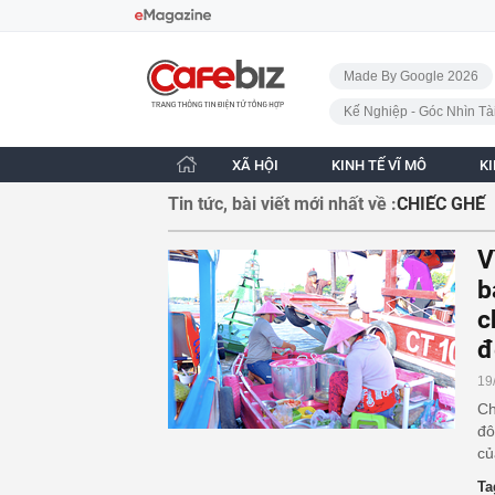
Bỏ qua điều hướng
CafeBiz - Trang chủ
Made By Google 2026
Kế Nghiệp - Góc Nhìn Tà
XÃ HỘI
KINH TẾ VĨ MÔ
K
Tin tức, bài viết mới nhất về :
CHIẾC GHẾ
V
b
c
đ
19
Ch
đô
củ
Ta