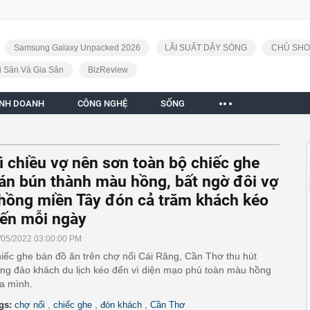
Samsung Galaxy Unpacked 2026
LÃI SUẤT DẬY SÓNG
CHỦ SHO
i Sản Và Gia Sản
BizReview
INH DOANH
CÔNG NGHỆ
SỐNG
ì chiều vợ nên sơn toàn bộ chiếc ghe
án bún thành màu hồng, bất ngờ đôi vợ
hồng miền Tây đón cả trăm khách kéo
ến mỗi ngày
/05/2022 03:00:00 PM
iếc ghe bán đồ ăn trên chợ nổi Cái Răng, Cần Thơ thu hút
ng đảo khách du lịch kéo đến vì diện mạo phủ toàn màu hồng
a mình.
,
,
,
gs:
chợ nổi
chiếc ghe
đón khách
Cần Thơ