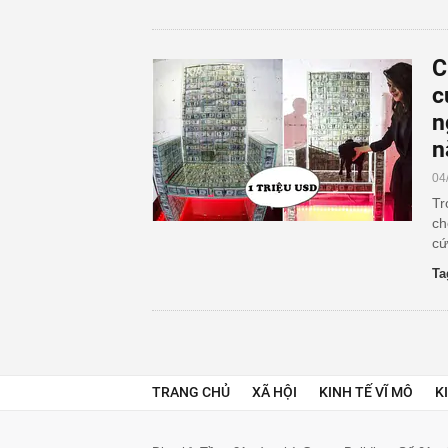
C
c
n
n
04
Tr
ch
cứ
Ta
TRANG CHỦ
XÃ HỘI
KINH TẾ VĨ MÔ
K