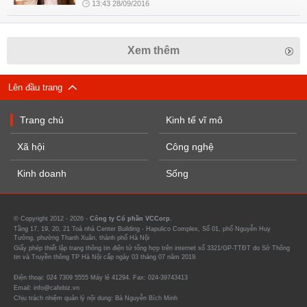
13:43 28/09/2016
Xem thêm
Lên đầu trang
Trang chủ
Kinh tế vĩ mô
Xã hội
Công nghệ
Kinh doanh
Sống
© Copyright 2012 - 2026 -
Công ty Cổ phần VCCorp.
Tầng 17, 19, 20, 21 Toà nhà Center Building - Hapulico Complex, Số 01, phố Nguyễn Huy
Tưởng, phường Thanh Xuân, thành phố Hà Nội
Giấy phép thiết lập trang thông tin điện tử tổng hợp trên internet số 3321/GP-TTĐT do Sở Thông
tin và Truyền thông TP Hà Nội cấp ngày 03 tháng 07 năm 2019.
Điện thoại: 024 7309 5555 Máy lẻ 41294. Fax: 024-39743413
Email: info@cafebiz.vn
Chịu trách nhiệm quản lý nội dung: Bà Nguyễn Bích Minh