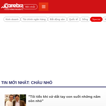
Đọc nhiều
Mới nhất
Kinh doanh
Tài chính ngân hàng
Bất động sản
Quốc tế
Sống
Special
X
TIN MỚI NHẤT: CHÁU NHỎ
"Tôi tiếc khi cứ dắt tay con suốt những năm
còn nhỏ"