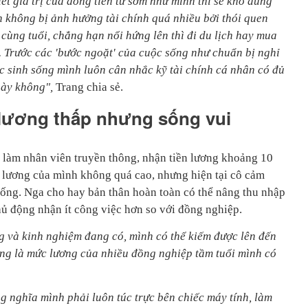
ết giá trị của đồng tiền từ sớm như mình thì sẽ khó dùng
h không bị ảnh hưởng tài chính quá nhiều bởi thói quen
ùng tuổi, chẳng hạn nổi hứng lên thì đi du lịch hay mua
.
T
rước các 'bước ngoặt' của cuộc sống như chuẩn bị nghỉ
c sinh sống mình luôn cân nhắc kỹ tài chính cá nhân có đủ
này không",
Trang chia sẻ.
lương thấp nhưng sống vui
g làm nhân viên truyền thông, nhận tiền lương khoảng 10
 lương của mình không quá cao, nhưng hiện tại cô cảm
sống. Nga cho hay bản thân hoàn toàn có thể nâng thu nhập
chủ động nhận ít công việc hơn so với đồng nghiệp.
ng và kinh nghiệm đang có, mình có thể kiếm được lên đến
ng là mức lương của nhiều đồng nghiệp tầm tuổi mình có
 nghĩa mình phải luôn túc trực bên chiếc máy tính, làm