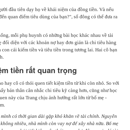
gười đầu tiên dạy họ về khái niệm của đồng tiền. Và nếu
đến quan điểm tiêu dùng của bạn?", số đông có thể đưa ra
 sống, mỗi phụ huynh có những bài học khác nhau về tài
 đối diện với các khoản nợ hay đơn giản là chi tiêu hàng
con cái kiếm tiền và tiêu tiền trong tương lai. Hai cô bạn
h.
iệm tiền rất quan trọng
o hay cô có thói quen tiết kiệm tiền từ khi còn nhỏ. So với
hấy bản thân cân nhắc chi tiêu kỹ càng hơn, cũng như học
quen này của Trang chịu ảnh hưởng rất lớn từ bố mẹ -
ệm.
 mình có thời gian dài gặp khó khăn về tài chính. Nguyên
ẹ không nhiều, nhà mình còn vay nợ để xây nhà nữa. Bố mẹ