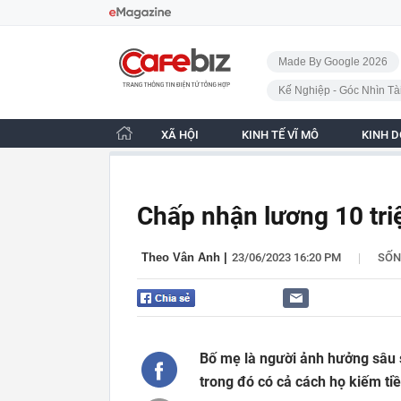
Bỏ qua điều hướng
CafeBiz - Trang chủ
Made By Google 2026
Kế Nghiệp - Góc Nhìn Tà
XÃ HỘI
KINH TẾ VĨ MÔ
KINH 
Chấp nhận lương 10 tri
|
Theo Vân Anh
|
23/06/2023 16:20 PM
SỐ
Bố mẹ là người ảnh hưởng sâu s
trong đó có cả cách họ kiếm tiền