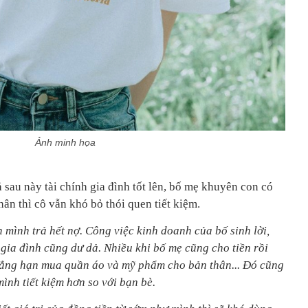
Ảnh minh họa
 sau này tài chính gia đình tốt lên, bố mẹ khuyên con có
hân thì cô vẫn khó bỏ thói quen tiết kiệm.
h mình trả hết nợ. Công việc kinh doanh của bố sinh lời,
gia đình cũng dư dả. Nhiều khi bố mẹ cũng cho tiền rồi
chẳng hạn mua quần áo và mỹ phẩm cho bản thân... Đó cũng
 mình tiết kiệm hơn so với bạn bè.