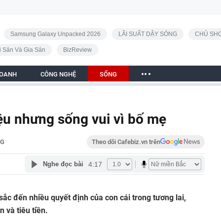
Samsung Galaxy Unpacked 2026
LÃI SUẤT DẬY SÓNG
CHỦ SHO
i Sản Và Gia Sản
BizReview
DOANH
CÔNG NGHỆ
SỐNG
ệu nhưng sống vui vì bố mẹ
NG
Theo dõi Cafebiz.vn trên
4:17
Nghe đọc bài
ắc đến nhiều quyết định của con cái trong tương lai,
 và tiêu tiền.