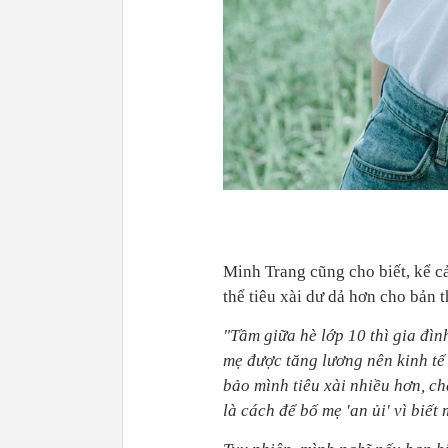
Minh Trang cũng cho biết, kể cả
thể tiêu xài dư dả hơn cho bản t
"Tầm giữa hè lớp 10 thì gia đìn
mẹ được tăng lương nên kinh tế 
bảo mình tiêu xài nhiều hơn, 
là cách để bố mẹ 'an ủi' vì biết