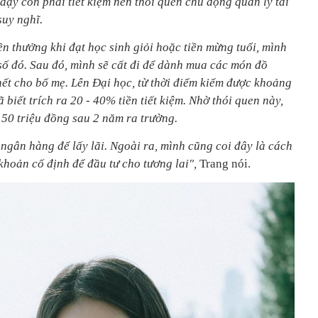
 dạy con phải tiết kiệm nên thói quen chủ động quản lý tài
suy nghĩ.
ền thưởng khi đạt học sinh giỏi hoặc tiền mừng tuổi, mình
 số đó. Sau đó, mình sẽ cất đi để dành mua các món đồ
ết cho bố mẹ. Lên Đại học, từ thời điểm kiếm được khoảng
 biết trích ra 20 - 40% tiền tiết kiệm. Nhờ thói quen này,
50 triệu đồng sau 2 năm ra trường.
ngân hàng để lấy lãi. Ngoài ra, mình cũng coi đây là cách
 khoản cố định để đầu tư cho tương lai",
Trang nói.