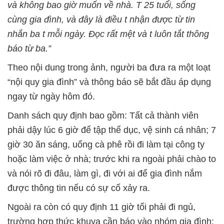
và không bao giờ muốn về nhà. T 25 tuổi, sống
cùng gia đình, và đây là điều t nhận được từ tin
nhắn ba t mỗi ngày. Đọc rất mệt và t luôn tắt thông
báo từ ba.”
Theo nội dung trong ảnh, người ba đưa ra một loạt
“nội quy gia đình” và thông báo sẽ bắt đầu áp dụng
ngay từ ngày hôm đó.
Danh sách quy định bao gồm: Tất cả thành viên
phải dậy lúc 6 giờ để tập thể dục, vệ sinh cá nhân; 7
giờ 30 ăn sáng, uống cà phê rồi đi làm tại công ty
hoặc làm việc ở nhà; trước khi ra ngoài phải chào to
và nói rõ đi đâu, làm gì, đi với ai để gia đình nắm
được thông tin nếu có sự cố xảy ra.
Ngoài ra còn có quy định 11 giờ tối phải đi ngủ,
trường hợp thức khuya cần báo vào nhóm gia đình;