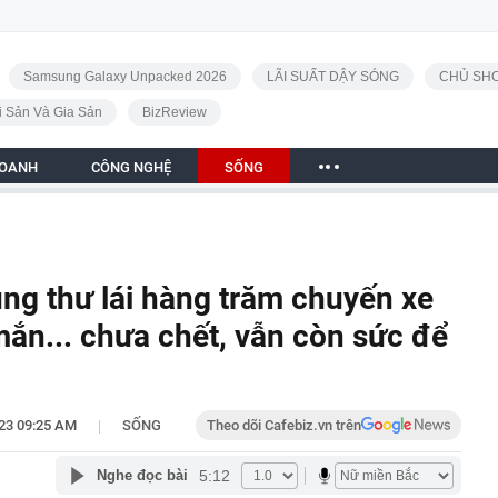
Samsung Galaxy Unpacked 2026
LÃI SUẤT DẬY SÓNG
CHỦ SHO
i Sản Và Gia Sản
BizReview
DOANH
CÔNG NGHỆ
SỐNG
ng thư lái hàng trăm chuyến xe
mắn... chưa chết, vẫn còn sức để
|
23 09:25 AM
SỐNG
Theo dõi Cafebiz.vn trên
5:12
Nghe đọc bài