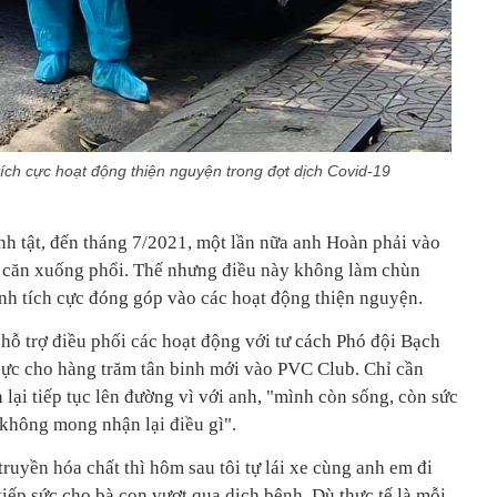
ch cực hoạt động thiện nguyện trong đợt dịch Covid-19
i căn xuống phổi. Thế nhưng điều này không làm chùn
ực cho hàng trăm tân binh mới vào PVC Club. Chỉ cần
 lại tiếp tục lên đường vì với anh, "mình còn sống, còn sức
ếp sức cho bà con vượt qua dịch bệnh. Dù thực tế là mỗi