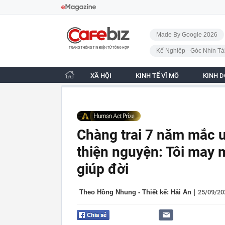
Bỏ qua điều hướng
CafeBiz - Trang chủ
Made By Google 2026
Kế Nghiệp - Góc Nhìn Tà
XÃ HỘI
KINH TẾ VĨ MÔ
KINH 
Chàng trai 7 năm mắc u
thiện nguyện: Tôi may 
giúp đời
Theo Hồng Nhung - Thiết kế: Hải An
|
25/09/20