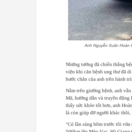
Anh Nguyễn Xuân Hoàn tí
viện khi căn bệnh ung thư đã d
Mã, hướng dẫn và truyền động l
thấy sức khỏe tốt hơn, anh Hoàn
500km lên Mèo Vạc, Hà Giang ti