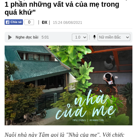
1 phần những vất vả của mẹ trong
quá khứ"
|
|
0
ĐX
15:24 08/08/2021
Nghe đọc bài
5:01
Ngôi nhà này Tâm gọi là "Nhà của mẹ". Với chiếc