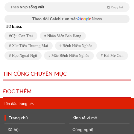
Theo
Nhịp sống Việt
Copy link
Theo dõi Cafebiz.vn trên
Từ khóa:
Cậu Con Trai
Nhân Viên Bán Hàng
Xúc Tiến Thương Mại
Bệnh Hiểm Nghèo
Học Ngoại Ngữ
Mắc Bệnh Hiểm Nghèo
Hai Mẹ Con
TIN CÙNG CHUYÊN MỤC
ĐỌC THÊM
Lên đầu trang
Trang chủ
Kinh tế vĩ mô
Xã hội
Công nghệ