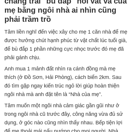
chàng trai "bù đắp" nỗi vất vả của
mẹ bằng ngôi nhà ai nhìn cũng
phải trầm trồ
Tâm liền nghĩ đến việc xây cho mẹ 1 căn nhà để mẹ
được hưởng chút hạnh phúc từ vật chất lúc tuổi già,
để bù đắp 1 phần những cực nhọc trước đó mẹ đã
phải gánh chịu.
Anh mua 1 mảnh đất nhìn ra cánh đồng mà mẹ
thích (ở Đồ Sơn, Hải Phòng), cách biển 2km. Sau
đó tìm gặp ngay kiến trúc ngỏ lời giúp hoàn thiện
ngôi nhà mà anh đặt tên là “Nhà của mẹ”.
Tâm muốn một ngôi nhà cảm giác gần gũi như ở
trong ngôi nhà cũ trước đây, công năng vừa đủ sử
dụng, ở góc nào cũng nhìn thấy nhau. Bếp tiện lợi
để mẹ thoải mái nấu nướng cho mọi người. Nhà