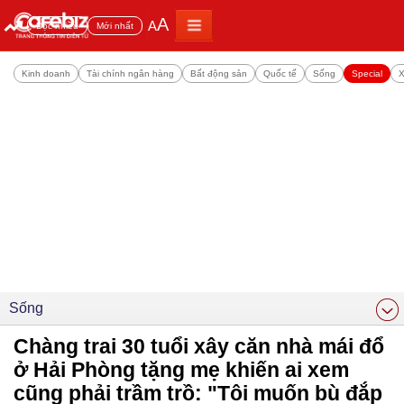
A
A
Đọc nhiều
Mới nhất
Kinh doanh
Tài chính ngân hàng
Bất động sản
Quốc tế
Sống
Special
X
Sống
Chàng trai 30 tuổi xây căn nhà mái đổ
ở Hải Phòng tặng mẹ khiến ai xem
cũng phải trầm trồ: "Tôi muốn bù đắp