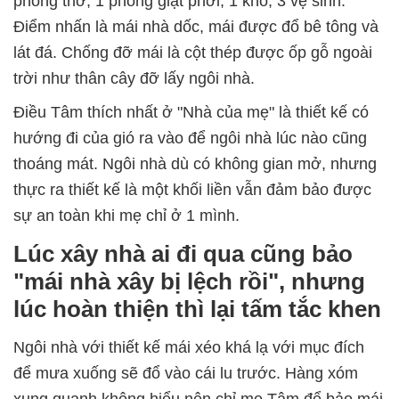
phòng thờ, 1 phòng giặt phơi, 1 kho, 3 vệ sinh.
Điểm nhấn là mái nhà dốc, mái được đổ bê tông và
lát đá. Chống đỡ mái là cột thép được ốp gỗ ngoài
trời như thân cây đỡ lấy ngôi nhà.
Điều Tâm thích nhất ở "Nhà của mẹ" là thiết kế có
hướng đi của gió ra vào để ngôi nhà lúc nào cũng
thoáng mát. Ngôi nhà dù có không gian mở, nhưng
thực ra thiết kế là một khối liền vẫn đảm bảo được
sự an toàn khi mẹ chỉ ở 1 mình.
Lúc xây nhà ai đi qua cũng bảo
"mái nhà xây bị lệch rồi", nhưng
lúc hoàn thiện thì lại tấm tắc khen
Ngôi nhà với thiết kế mái xéo khá lạ với mục đích
để mưa xuống sẽ đổ vào cái lu trước. Hàng xóm