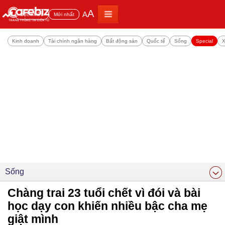
A
A
Đọc nhiều
Mới nhất
Kinh doanh
Tài chính ngân hàng
Bất động sản
Quốc tế
Sống
Special
X
Sống
Chàng trai 23 tuổi chết vì đói và bài
học dạy con khiến nhiều bậc cha mẹ
giật mình