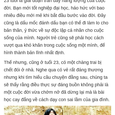
23 tuổi là giai đoạn tràn đầy năng lượng của cuộc
đời. Bạn mới tốt nghiệp đại học, háo hức với bao
nhiêu điều mới mẻ khi bắt đầu bước vào đời. Đây
cũng là dấu mốc đánh dấu bạn có thể đi làm lo cho
bản thân, ý thức về sự độc lập cá nhân cho cuộc
sống của mình. Người trẻ cũng sẽ phải học cách
vượt qua khó khăn trong cuộc sống một mình, để
hình thành bản lĩnh nhất định.
Thế nhưng, cũng ở tuổi 23, có một chàng trai bị
chết đói ở nhà. Nghe qua có vẻ rất đáng thương
nhưng khi tìm hiểu câu chuyện đằng sau, chúng ta
sẽ thấy rằng điều thực sự đáng buồn không phải là
một cuộc đời vừa chớm nở đã dừng lại mà là bài
học cay đắng về cách dạy con sai lầm của gia đình.