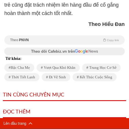
trẻ cũng đặt trách nhiệm lên hàng đầu để cố gắng
hoàn thành một cách tốt nhất.
Theo Hiểu Đan
Theo
PNVN
Copy link
Theo dõi Cafebiz.vn trên
Từ khóa:
Bậc Cha Mẹ
Vượt Qua Khó Khăn
Trung Học Cơ Sở
Thời Tiết Lạnh
Đi Vệ Sinh
Kết Thúc Cuộc Sống
TIN CÙNG CHUYÊN MỤC
ĐỌC THÊM
Lên đầu trang