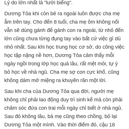
Lý do lớn nhất là "lười biếng".
Dương Tỏa khi còn bé ra ngoài luôn được cha mẹ
ẵm trên tay. Cho đến 8 tuổi, cha mẹ ôm không nổi
vẫn sẽ dùng gánh để gánh con ra ngoài, từ nhỏ đến
lớn cũng chưa từng đụng tay vào bất cứ việc gì dù
nhỏ nhất. Sau khi học trung học cơ sở, do công việc
học tập nặng nề hơn, Dương Tỏa cảm thấy mỗi
ngày ngồi trong lớp học quá lâu, rất mệt mỏi, tự ý
bỏ học về nhà ngủ. Cha mẹ sợ con cực khổ, cũng
không dám mở miệng ra khuyên răn một lời.
Sau khi cha của Dương Tỏa qua đời, người mẹ
không chỉ phải lao động duy trì sinh kế mà còn phải
chăm sóc đứa con trai mỗi ngày chỉ biết ở nhà ngủ.
Sau đó không lâu, bà mẹ cũng theo chồng, bỏ lại
Dương Tỏa một mình. Vào thời điểm đó, cậu 18