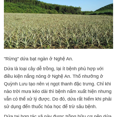
"Rừng" dứa bạt ngàn ở Nghệ An.
Dứa là loại cây dễ trồng, lại ít bệnh phù hợp với
điều kiện nắng nóng ở Nghệ An. Thổ nhưỡng ở
Quỳnh Lưu tạo nên vị ngọt thanh đặc trưng. Chỉ khi
nào trời mưa kéo dài thì bệnh nấm xuất hiện nhưng
vẫn có thể xử lý được. Do đó, dứa rất hiếm khi phải
sử dụng đến thuốc hóa học để trừ sâu bệnh.
Dứa tại hợp tác xã này được trồng hữu cơ nên dứa