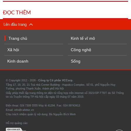
ĐỌC THÊM
Lên đầu trang
Trang chủ
Kinh tế vĩ mô
Xã hội
Công nghệ
Kinh doanh
Sống
© Copyright 2012 - 2026 -
Công ty Cổ phần VCCorp.
Tầng 17, 19, 20, 21 Toà nhà Center Building - Hapulico Complex, Số 01, phố Nguyễn Huy
Tưởng, phường Thanh Xuân, thành phố Hà Nội
Giấy phép thiết lập trang thông tin điện tử tổng hợp trên internet số 3321/GP-TTĐT do Sở Thông
tin và Truyền thông TP Hà Nội cấp ngày 03 tháng 07 năm 2019.
Điện thoại: 024 7309 5555 Máy lẻ 41294. Fax: 024-39743413
Email: info@cafebiz.vn
Chịu trách nhiệm quản lý nội dung: Bà Nguyễn Bích Minh
Hỗ trợ quảng cáo: