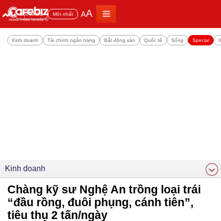
A
A
Đọc nhiều
Mới nhất
Kinh doanh
Tài chính ngân hàng
Bất động sản
Quốc tế
Sống
Special
X
Kinh doanh
Chàng kỹ sư Nghệ An trồng loại trái
“đầu rồng, đuôi phụng, cánh tiên”,
tiêu thụ 2 tấn/ngày