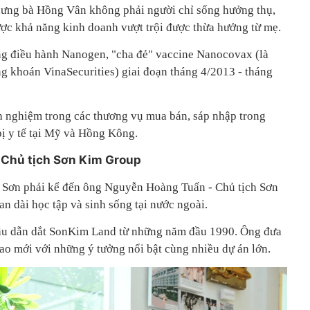
nhưng bà Hồng Vân không phải người chỉ sống hưởng thụ,
ợc khả năng kinh doanh vượt trội được thừa hưởng từ mẹ.
ng điều hành Nanogen, "cha đẻ" vaccine Nanocovax (là
 khoán VinaSecurities) giai đoạn tháng 4/2013 - tháng
 nghiệm trong các thương vụ mua bán, sáp nhập trong
 bị y tế tại Mỹ và Hồng Kông.
Chủ tịch Sơn Kim Group
à Sơn phải kể đến ông Nguyễn Hoàng Tuấn - Chủ tịch Sơn
n dài học tập và sinh sống tại nước ngoài.
u dẫn dắt SonKim Land từ những năm đầu 1990. Ông đưa
cao mới với những ý tưởng nổi bật cùng nhiều dự án lớn.