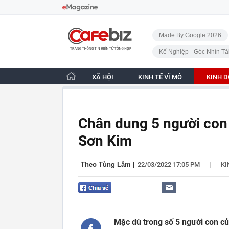
Bỏ qua điều hướng
CafeBiz - Trang chủ
Made By Google 2026
Kế Nghiệp - Góc Nhìn Tà
XÃ HỘI
KINH TẾ VĨ MÔ
KINH 
Chân dung 5 người con g
Sơn Kim
|
Theo Tùng Lâm
|
22/03/2022 17:05 PM
KI
Mặc dù trong số 5 người con củ