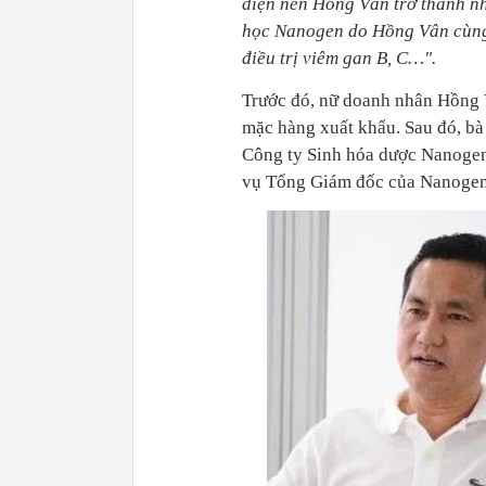
diện nên Hồng Vân trở thành nh
học Nanogen do Hồng Vân cùng 
điều trị viêm gan B, C…".
Trước đó, nữ doanh nhân Hồng 
mặc hàng xuất khẩu. Sau đó, bà
Công ty Sinh hóa dược Nanoge
vụ Tổng Giám đốc của Nanogen