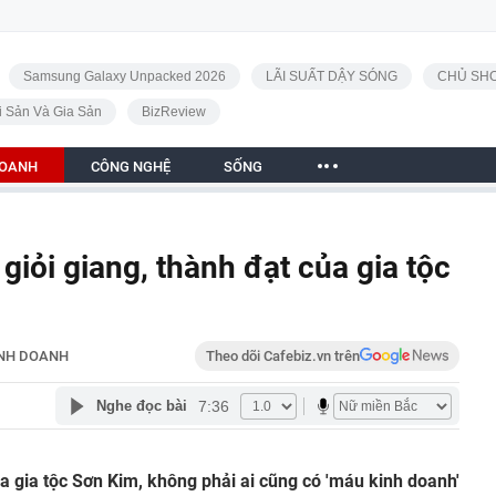
Samsung Galaxy Unpacked 2026
LÃI SUẤT DẬY SÓNG
CHỦ SHO
i Sản Và Gia Sản
BizReview
DOANH
CÔNG NGHỆ
SỐNG
iỏi giang, thành đạt của gia tộc
NH DOANH
Theo dõi Cafebiz.vn trên
7:36
Nghe đọc bài
a gia tộc Sơn Kim, không phải ai cũng có 'máu kinh doanh'