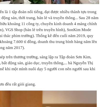
 là 1 tập đoàn nổi tiếng, đạt được nhiều thành tựu trong
 động sản, thời trang, bán lẻ và truyền thông... Sau 28 năm
sở hữu khoảng 11 công ty, chuyên kinh doanh 4 mảng chính
n), VGS Shop (bán lẻ trên truyền hình), SonKim Mode
hai thác phim trường). Thống kê đến cuối năm 2019, quy
 khoảng 7.600 tỉ đồng, doanh thu trung bình hàng năm lên
rong năm 2017).
hép trên thương trường, sáng lập ra Tập đoàn Sơn Kim,
bất động sản, giáo dục, truyền thông,... bà Nguyễn Thị
nể khi một mình nuôi dạy 5 người con nên người sau khi
ơn đều rất giỏi giang.