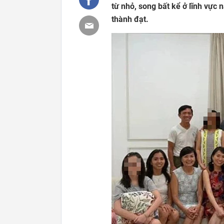
từ nhỏ, song bất kể ở lĩnh vực 
thành đạt.