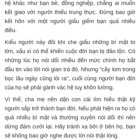
hệ khác như bạn bè, đồng nghiệp, chẳng ai muốn
kết giao với người thiếu trung thực. Đừng bao giờ
kết hôn với một người giấu giếm bạn quá nhiều
điều.
Kiểu người này đôi khi che giấu những bí mật to
lớn, xấu xí có thể khiến cuộc đời bạn bị đảo lộn. Có
những lúc họ nói dối nhiều đến mức chính họ bắt
đầu tin vào lời nói gian trá đó. Nhưng "cây kim trong
bọc lâu ngày cũng lòi ra", cuối cùng người bạn đời
của họ sẽ phải gánh vác hệ luỵ khôn lường.
Vì thế, cha mẹ nên dặn con cái tìm hiểu thật kỹ
người sắp trở thành bạn đời. Nếu phát hiện ra họ có
quá nhiều bí mật và thường xuyên nói dối thì nên
dừng đám cưới lại. Hãy tránh xa bởi ở bên họ, bạn
sẽ không bao giờ nghe được lời nói thật lòng.