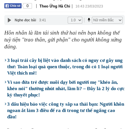
|
|
0
Theo Ứng Hà Chi
16:43 23/03/2023
Nghe đọc bài
3:41
Hôn nhân là lần tái sinh thứ hai nên bạn không thể
tuỳ tiện "trao thân, gửi phận" cho người không xứng
đáng.
3 loại trái cây bị liệt vào danh sách có nguy cơ gây ung
thư: Toàn loại quả quen thuộc, trong đó có 1 loại người
Việt thích mê!
Vì sao đứa trẻ được nuôi dạy bởi người mẹ "khéo ăn,
khéo nói" thường nhút nhát, lầm lì? – Đây là 2 lý do cực
kỳ thuyết phục!
3 dấu hiệu báo việc công ty sắp sa thải bạn: Người khôn
ngoan ắt làm 3 điều để ra đi trong tư thế ngẩng cao
đầu!