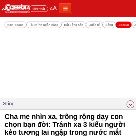
A
A
Đọc nhiều
Mới nhất
Kinh doanh
Tài chính ngân hàng
Bất động sản
Quốc tế
Sống
Special
X
Sống
Cha mẹ nhìn xa, trông rộng dạy con
chọn bạn đời: Tránh xa 3 kiểu người
kẻo tương lai ngập trong nước mắt