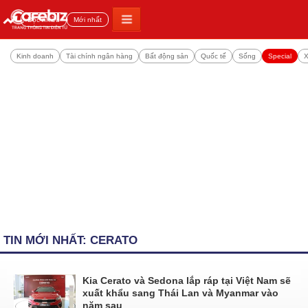
Đọc nhiều
Mới nhất
Kinh doanh
Tài chính ngân hàng
Bất động sản
Quốc tế
Sống
Special
X
TIN MỚI NHẤT: CERATO
Kia Cerato và Sedona lắp ráp tại Việt Nam sẽ
xuất khẩu sang Thái Lan và Myanmar vào
năm sau