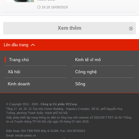
16:18 16/09/2019
Xem thêm
Lên đầu trang
Trang chủ
Kinh tế vĩ mô
Xã hội
Công nghệ
Kinh doanh
Sống
© Copyright 2012 - 2026 -
Công ty Cổ phần VCCorp.
Tầng 17, 19, 20, 21 Toà nhà Center Building - Hapulico Complex, Số 01, phố Nguyễn Huy
Tưởng, phường Thanh Xuân, thành phố Hà Nội
Giấy phép thiết lập trang thông tin điện tử tổng hợp trên internet số 3321/GP-TTĐT do Sở Thông
tin và Truyền thông TP Hà Nội cấp ngày 03 tháng 07 năm 2019.
Điện thoại: 024 7309 5555 Máy lẻ 41294. Fax: 024-39743413
Email: info@cafebiz.vn