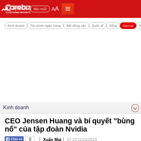
A
A
Đọc nhiều
Mới nhất
Kinh doanh
Tài chính ngân hàng
Bất động sản
Quốc tế
Sống
Special
X
Kinh doanh
CEO Jensen Huang và bí quyết "bùng
nổ" của tập đoàn Nvidia
|
|
0
Xuân Mai
07:23 11/12/2023