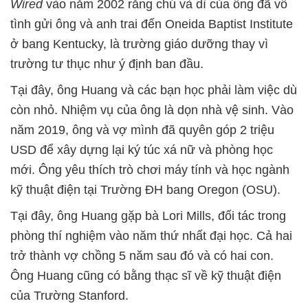
Wired
vào năm 2002 rằng chú và dì của ông đã vô
tình gửi ông và anh trai đến Oneida Baptist Institute
ở bang Kentucky, là trường giáo dưỡng thay vì
trường tư thục như ý định ban đầu.
Tại đây, ông Huang và các bạn học phải làm việc dù
còn nhỏ. Nhiệm vụ của ông là dọn nhà vệ sinh. Vào
năm 2019, ông và vợ mình đã quyên góp 2 triệu
USD để xây dựng lại ký túc xá nữ và phòng học
mới. Ông yêu thích trò chơi máy tính và học ngành
kỹ thuật điện tại Trường ĐH bang Oregon (OSU).
Tại đây, ông Huang gặp bà Lori Mills, đối tác trong
phòng thí nghiệm vào năm thứ nhất đại học. Cả hai
trở thành vợ chồng 5 năm sau đó và có hai con.
Ông Huang cũng có bằng thạc sĩ về kỹ thuật điện
của Trường Stanford.