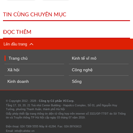
TIN CÙNG CHUYÊN MỤC
ĐỌC THÊM
Lên đầu trang
Trang chủ
Kinh tế vĩ mô
Xã hội
Công nghệ
Kinh doanh
Sống
© Copyright 2012 - 2026 -
Công ty Cổ phần VCCorp.
Tầng 17, 19, 20, 21 Toà nhà Center Building - Hapulico Complex, Số 01, phố Nguyễn Huy
Tưởng, phường Thanh Xuân, thành phố Hà Nội
Giấy phép thiết lập trang thông tin điện tử tổng hợp trên internet số 3321/GP-TTĐT do Sở Thông
tin và Truyền thông TP Hà Nội cấp ngày 03 tháng 07 năm 2019.
Điện thoại: 024 7309 5555 Máy lẻ 41294. Fax: 024-39743413
Email: info@cafebiz.vn