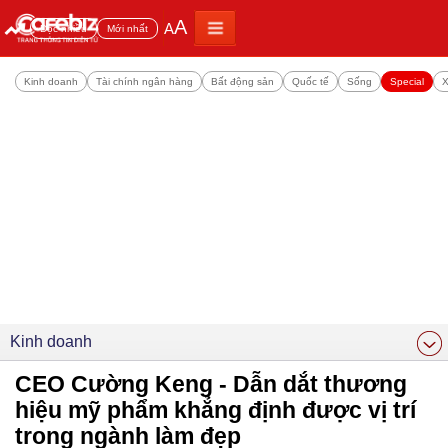
A
A
Đọc nhiều
Mới nhất
Kinh doanh
Tài chính ngân hàng
Bất động sản
Quốc tế
Sống
Special
X
Kinh doanh
CEO Cường Keng - Dẫn dắt thương
hiệu mỹ phẩm khẳng định được vị trí
trong ngành làm đẹp