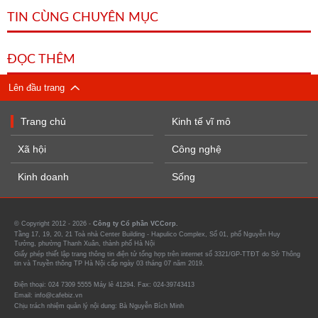
TIN CÙNG CHUYÊN MỤC
ĐỌC THÊM
Lên đầu trang
Trang chủ
Kinh tế vĩ mô
Xã hội
Công nghệ
Kinh doanh
Sống
© Copyright 2012 - 2026 -
Công ty Cổ phần VCCorp.
Tầng 17, 19, 20, 21 Toà nhà Center Building - Hapulico Complex, Số 01, phố Nguyễn Huy
Tưởng, phường Thanh Xuân, thành phố Hà Nội
Giấy phép thiết lập trang thông tin điện tử tổng hợp trên internet số 3321/GP-TTĐT do Sở Thông
tin và Truyền thông TP Hà Nội cấp ngày 03 tháng 07 năm 2019.
Điện thoại: 024 7309 5555 Máy lẻ 41294. Fax: 024-39743413
Email: info@cafebiz.vn
Chịu trách nhiệm quản lý nội dung: Bà Nguyễn Bích Minh