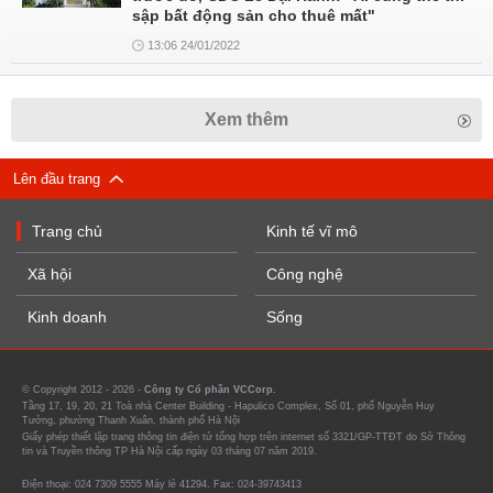
sập bất động sản cho thuê mất"
13:06 24/01/2022
Xem thêm
Lên đầu trang
Trang chủ
Kinh tế vĩ mô
Xã hội
Công nghệ
Kinh doanh
Sống
© Copyright 2012 - 2026 -
Công ty Cổ phần VCCorp.
Tầng 17, 19, 20, 21 Toà nhà Center Building - Hapulico Complex, Số 01, phố Nguyễn Huy
Tưởng, phường Thanh Xuân, thành phố Hà Nội
Giấy phép thiết lập trang thông tin điện tử tổng hợp trên internet số 3321/GP-TTĐT do Sở Thông
tin và Truyền thông TP Hà Nội cấp ngày 03 tháng 07 năm 2019.
Điện thoại: 024 7309 5555 Máy lẻ 41294. Fax: 024-39743413