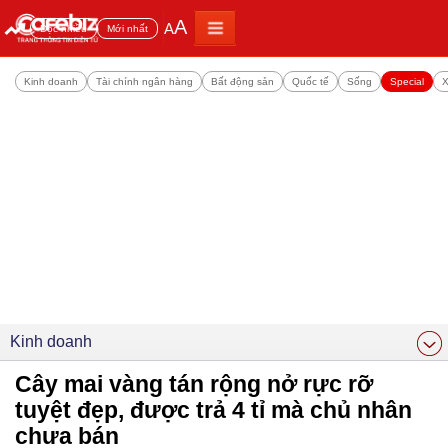
A
A
Đọc nhiều
Mới nhất
Kinh doanh
Tài chính ngân hàng
Bất động sản
Quốc tế
Sống
Special
X
Kinh doanh
Cây mai vàng tán rộng nở rực rỡ
tuyệt đẹp, được trả 4 tỉ mà chủ nhân
chưa bán