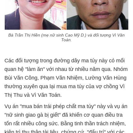
Bà Trần Thị Hiền (mẹ nữ sinh Cao Mỹ D.) và đối tượng Vì Văn
Toán.
Các đối tượng trong đường dây ma túy này có mối
quan hệ "làm ăn" với nhau từ nhiều năm qua. Nhóm
Bùi Văn Công, Phạm Văn Nhiệm, Lường Văn Hùng
thường xuyên qua lại mua ma túy của vợ chồng Vì
Thị Thu và Vì Văn Toán.
Vụ án "mua bán trái phép chất ma túy" này và vụ án
"nữ sinh giao gà bị giết" đã khiến cơ quan điều tra
tốn rất nhiều công sức. Bằng tinh thần trách nhiệm,
kiên trì thu thập tài liệu, chứng cứ, "đấu trí" với các