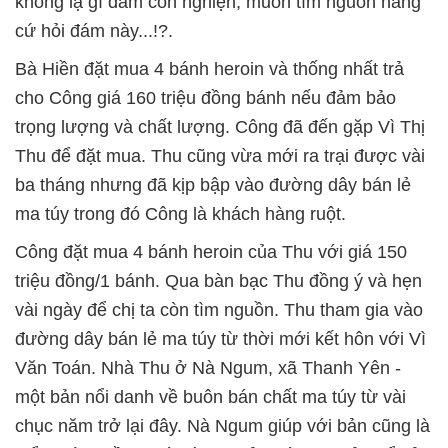
không lạ gì đám con nghiện; muốn tìm nguồn hàng
cứ hỏi đám này...!?.
Bà Hiền đặt mua 4 bánh heroin và thống nhất trả
cho Công giá 160 triệu đồng bánh nếu đảm bảo
trọng lượng và chất lượng. Công đã đến gặp Vì Thị
Thu để đặt mua. Thu cũng vừa mới ra trại được vài
ba tháng nhưng đã kịp bập vào đường dây bán lẻ
ma túy trong đó Công là khách hàng ruột.
Công đặt mua 4 bánh heroin của Thu với giá 150
triệu đồng/1 bánh. Qua bàn bạc Thu đồng ý và hẹn
vài ngày để chị ta còn tìm nguồn. Thu tham gia vào
đường dây bán lẻ ma túy từ thời mới kết hôn với Vì
Văn Toán. Nhà Thu ở Nà Ngum, xã Thanh Yên -
một bản nổi danh về buôn bán chất ma túy từ vài
chục năm trở lại đây. Nà Ngum giúp với bản cũng là