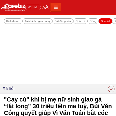
A
A
Đọc nhiều
Mới nhất
Kinh doanh
Tài chính ngân hàng
Bất động sản
Quốc tế
Sống
Special
X
Xã hội
"Cay cú" khi bị mẹ nữ sinh giao gà
“lật lọng” 30 triệu tiền ma tuý, Bùi Văn
Công quyết giúp Vì Văn Toán bắt cóc