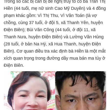
Trong số các bị can bị đề nghị truy tố có bà Trần Thị
Hiền (44 tuổi, mẹ nữ sinh Cao Mỹ Duyên) và 4 đồng
phạm khác gồm: Vì Thị Thu, Vì Văn Toán (là vợ
chồng, cùng 37 tuổi, ở đội 5, xã Thanh Yên, huyện
Điện Biên); Bùi Văn Công (44 tuổi, ở đội 11, xã
Thanh Nưa, huyện Điện Biên) và Lường Văn Hùng
(28 tuổi, ở bản Na Hý, xã Hua Thanh, huyện Điện
Biên). Cơ quan điều tra xác định bà Hiền là một mắt
xích quan trọng trong đường dây mua bán ma túy ở
Điện Biên.