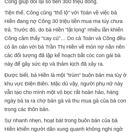
Công giúp đòi lại số tiền 300 triệu đồng.
Tiện thể, Công cũng "thổ lộ" với Toán về việc bà
Hiền đang nợ Công 30 triệu tiền mua ma túy chưa
trả. Trước đó, do bà Hiền "lật lọng" nhiều lần khiến
Công cảm thấy "cay cú"… Do cả Toán và Công đều
có ân oán với bà Trần Thị Hiền về món nợ nần nên
các đối tượng đã lập kế hoạch bắt cóc con gái bà
này để gây sức ép và thảm kịch đã xảy ra.
Được biết, bà Hiền là một "trùm" buôn bán ma túy ở
khu vực Điện Biên. Mặc dù vậy, người phụ nữ này
vẫn tạo cho mình một vỏ bọc rất hoàn hảo, hàng
ngày bà ta ra chợ bán gà và thu mua gà của bà con
trong các thôn bản.
Sự nhanh nhẹn, hoạt bát trong buôn bán của bà
Hiền khiến người dân xung quanh không nghi ngờ