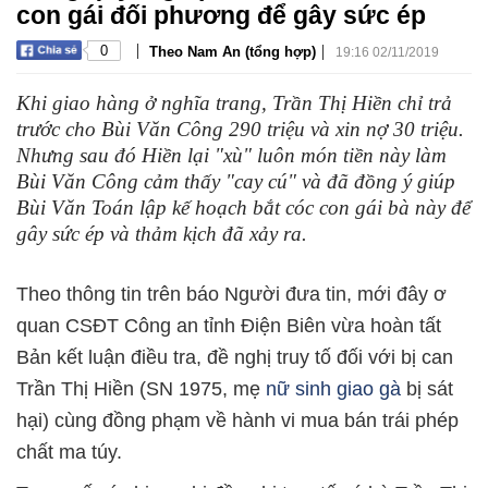
con gái đối phương để gây sức ép
|
|
0
Theo Nam An (tổng hợp)
19:16 02/11/2019
Khi giao hàng ở nghĩa trang, Trần Thị Hiền chỉ trả
trước cho Bùi Văn Công 290 triệu và xin nợ 30 triệu.
Nhưng sau đó Hiền lại "xù" luôn món tiền này làm
Bùi Văn Công cảm thấy "cay cú" và đã đồng ý giúp
Bùi Văn Toán lập kế hoạch bắt cóc con gái bà này để
gây sức ép và thảm kịch đã xảy ra.
Theo thông tin trên báo Người đưa tin, mới đây ơ
quan CSĐT Công an tỉnh Điện Biên vừa hoàn tất
Bản kết luận điều tra, đề nghị truy tố đối với bị can
Trần Thị Hiền (SN 1975, mẹ
nữ sinh giao gà
bị sát
hại) cùng đồng phạm về hành vi mua bán trái phép
chất ma túy.