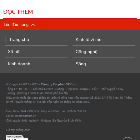
ĐỌC THÊM
Lên đầu trang
Trang chủ
Kinh tế vĩ mô
Xã hội
Công nghệ
Kinh doanh
Sống
© Copyright 2012 - 2026 -
Công ty Cổ phần VCCorp.
Tầng 17, 19, 20, 21 Toà nhà Center Building - Hapulico Complex, Số 01, phố Nguyễn Huy
Tưởng, phường Thanh Xuân, thành phố Hà Nội
Giấy phép thiết lập trang thông tin điện tử tổng hợp trên internet số 3321/GP-TTĐT do Sở Thông
tin và Truyền thông TP Hà Nội cấp ngày 03 tháng 07 năm 2019.
Điện thoại: 024 7309 5555 Máy lẻ 41294. Fax: 024-39743413
Email: info@cafebiz.vn
Chịu trách nhiệm quản lý nội dung: Bà Nguyễn Bích Minh
Hỗ trợ quảng cáo: